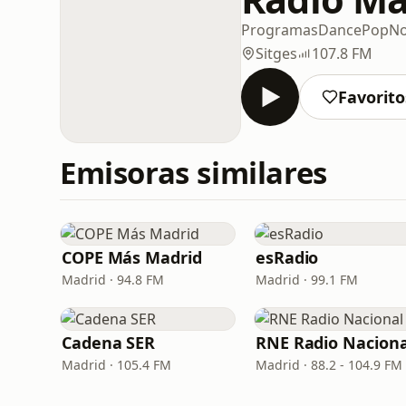
Programas
Dance
Pop
No
Sitges
107.8 FM
Favorito
Emisoras similares
COPE Más Madrid
esRadio
Madrid · 94.8 FM
Madrid · 99.1 FM
Cadena SER
RNE Radio Naciona
Madrid · 105.4 FM
Madrid · 88.2 - 104.9 FM