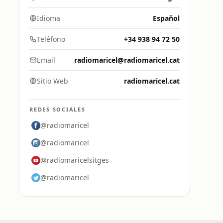
Idioma
Español
Teléfono
+34 938 94 72 50
Email
radiomaricel@radiomaricel.cat
Sitio Web
radiomaricel.cat
REDES SOCIALES
@radiomaricel
@radiomaricel
@radiomaricelsitges
@radiomaricel