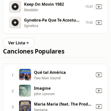
Keep On Movin 1982
15:37
Deodato
Gynebra-Pa Que Te Acostumbres 2026
15:32
Gynebra
Ver Lista
Canciones Populares
Qué tal América
1
Two Man Sound
Imagine
2
John Lennon
Maria Maria (feat. The Product G&B) [Radio Mix]
3
Santana