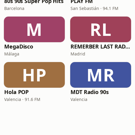
80s 90s Super Pop Hits
PLAY FM
Barcelona
San Sebastián · 94.1 FM
M
RL
MegaDisco
REMERBER LAST RADIO
Málaga
Madrid
HP
MR
Hola POP
MDT Radio 90s
Valencia · 91.6 FM
Valencia