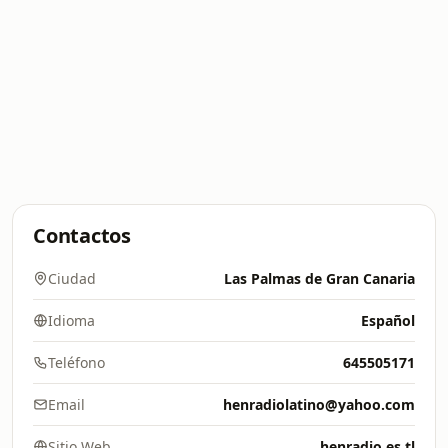
Contactos
Ciudad
Las Palmas de Gran Canaria
Idioma
Español
Teléfono
645505171
Email
henradiolatino@yahoo.com
Sitio Web
henradio.es.tl