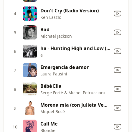
Don't Cry (Radio Version)
4
Ken Laszlo
Bad
5
Michael Jackson
ha - Hunting High and Low (Extended Remix)
6
a
Emergencia de amor
7
Laura Pausini
Bébé Ella
8
Serge Forté & Michel Petrucciani
Morena mía (con Julieta Venegas)
9
Miguel Bosé
Call Me
10
Blondie