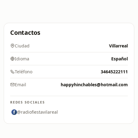
Contactos
Ciudad
Villarreal
Idioma
Español
Teléfono
34645222111
Email
happyhinchables@hotmail.com
REDES SOCIALES
@radiofiestavilareal