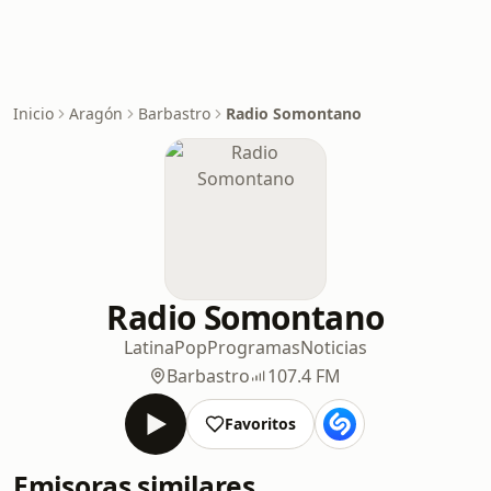
Inicio
Aragón
Barbastro
Radio Somontano
Radio Somontano
Latina
Pop
Programas
Noticias
Barbastro
107.4 FM
Favoritos
Emisoras similares