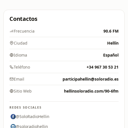
Contactos
Frecuencia
90.6 FM
Ciudad
Hellín
Idioma
Español
Teléfono
+34 967 30 53 21
Email
participahellin@soloradio.es
Sitio Web
hellinsoloradio.com/90-6fm
REDES SOCIALES
@SoloRadioHellin
@soloradiohellin