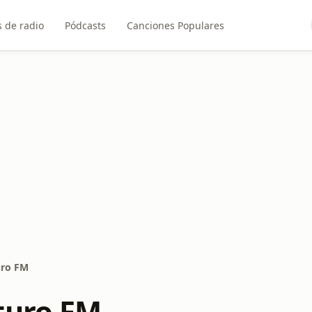
 de radio
Pódcasts
Canciones Populares
uro FM
turo FM