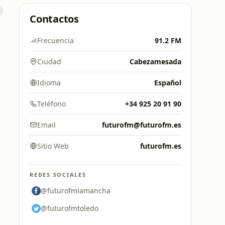
Contactos
Frecuencia
91.2 FM
Ciudad
Cabezamesada
Idioma
Español
Teléfono
+34 925 20 91 90
Email
futurofm@futurofm.es
Sitio Web
futurofm.es
REDES SOCIALES
@futurofmlamancha
@futurofmtoledo