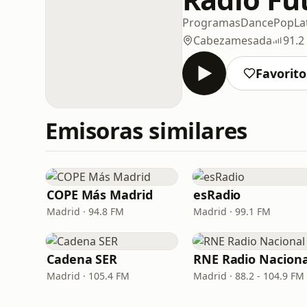
Programas
Dance
Pop
La
Cabezamesada
91.2
Favorito
Emisoras similares
COPE Más Madrid
esRadio
Madrid · 94.8 FM
Madrid · 99.1 FM
Cadena SER
RNE Radio Naciona
Madrid · 105.4 FM
Madrid · 88.2 - 104.9 FM