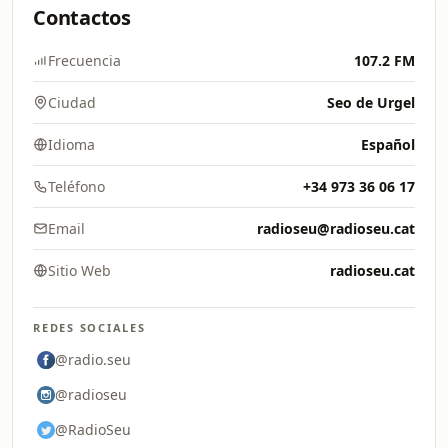
Contactos
Frecuencia
107.2 FM
Ciudad
Seo de Urgel
Idioma
Español
Teléfono
+34 973 36 06 17
Email
radioseu@radioseu.cat
Sitio Web
radioseu.cat
REDES SOCIALES
@radio.seu
@radioseu
@RadioSeu