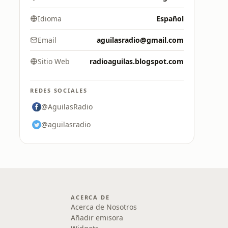
Idioma
Español
Email
aguilasradio@gmail.com
Sitio Web
radioaguilas.blogspot.com
REDES SOCIALES
@AguilasRadio
@aguilasradio
ACERCA DE
Acerca de Nosotros
Añadir emisora