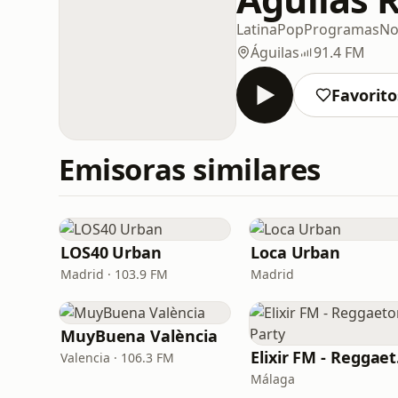
Latina
Pop
Programas
No
Águilas
91.4 FM
Favorito
Emisoras similares
LOS40 Urban
Loca Urban
Madrid · 103.9 FM
Madrid
MuyBuena València
Eli
Valencia · 106.3 FM
Málaga