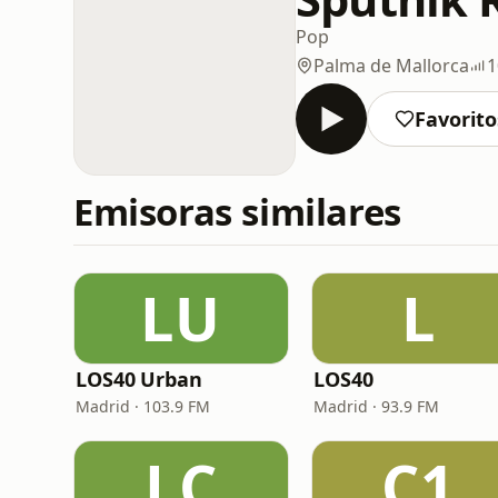
Pop
Palma de Mallorca
1
Favorito
Emisoras similares
LU
L
LOS40 Urban
LOS40
Madrid · 103.9 FM
Madrid · 93.9 FM
LC
C1