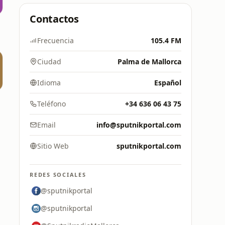
Contactos
Frecuencia
105.4 FM
Ciudad
Palma de Mallorca
Idioma
Español
Teléfono
+34 636 06 43 75
Email
info@sputnikportal.com
Sitio Web
sputnikportal.com
REDES SOCIALES
@sputnikportal
@sputnikportal