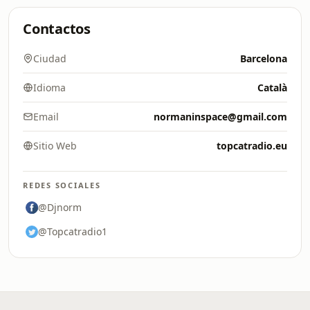
Contactos
Ciudad
Barcelona
Idioma
Català
Email
normaninspace@gmail.com
Sitio Web
topcatradio.eu
REDES SOCIALES
@Djnorm
@Topcatradio1