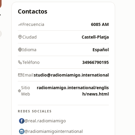
Contactos
anarias
8 FM
Frecuencia
6085 AM
Ciudad
Castell-Platja
Idioma
Español
Teléfono
34966790195
Email
studio@radiomiamigo.international
Sitio
radiomiamigo.international/englis
Web
h/news.html
REDES SOCIALES
@real.radiomiamigo
@radiomiamigointernational