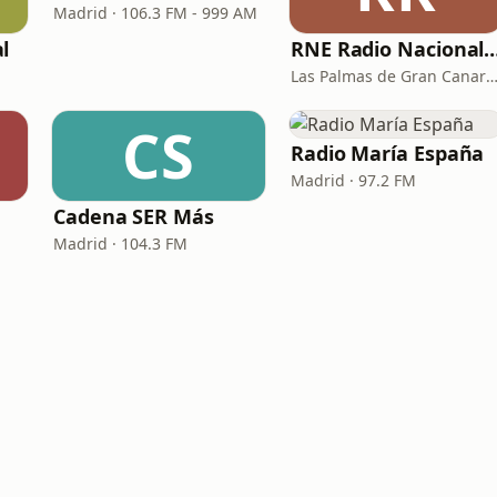
Madrid · 106.3 FM - 999 AM
l
RNE Radio Nacional - C
Las Palmas de Gran Canaria · 92.
CS
Radio María España
Madrid · 97.2 FM
Cadena SER Más
Madrid · 104.3 FM