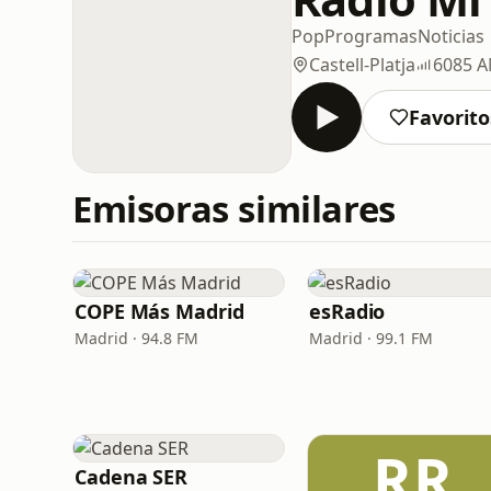
Pop
Programas
Noticias
Castell-Platja
6085 
Favorito
Emisoras similares
COPE Más Madrid
esRadio
Madrid · 94.8 FM
Madrid · 99.1 FM
RR
Cadena SER