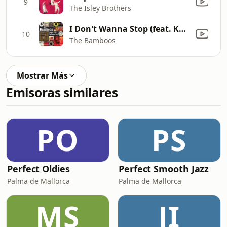
9
The Isley Brothers
I Don't Wanna Stop (feat. Kylie Auldist)
10
The Bamboos
Mostrar Más
Emisoras similares
PO
PS
Perfect Oldies
Perfect Smooth Jazz
Palma de Mallorca
Palma de Mallorca
MS
JI