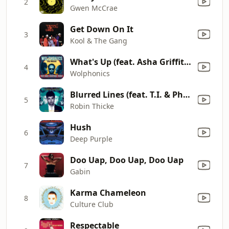
2
Gwen McCrae
Get Down On It
3
Kool & The Gang
What's Up (feat. Asha Griffith)
4
Wolphonics
Blurred Lines (feat. T.I. & Pharrell)
5
Robin Thicke
Hush
6
Deep Purple
Doo Uap, Doo Uap, Doo Uap
7
Gabin
Karma Chameleon
8
Culture Club
Respectable