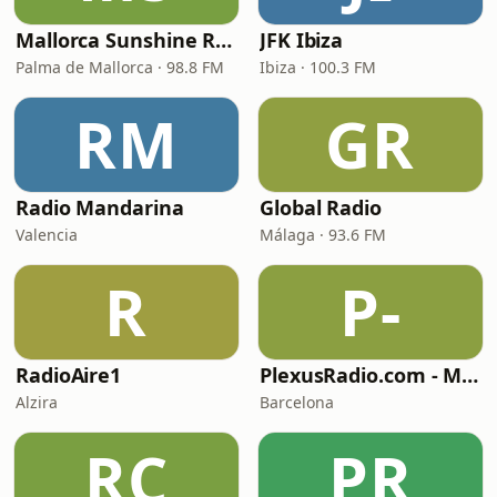
Mallorca Sunshine Radio
JFK Ibiza
Palma de Mallorca · 98.8 FM
Ibiza · 100.3 FM
RM
GR
Radio Mandarina
Global Radio
Valencia
Málaga · 93.6 FM
R
P-
RadioAire1
PlexusRadio.com - Motown Channel
Alzira
Barcelona
RC
PR