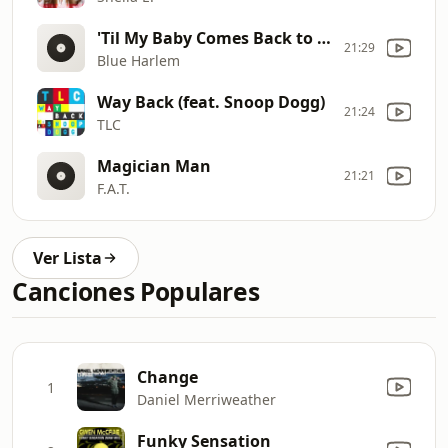
'Til My Baby Comes Back to Me
21:29
Blue Harlem
Way Back (feat. Snoop Dogg)
21:24
TLC
Magician Man
21:21
F.A.T.
Ver Lista
Canciones Populares
Change
1
Daniel Merriweather
Funky Sensation