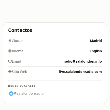
Contactos
Ciudad
Madrid
Idioma
English
Email
radio@salalondon.info
Sitio Web
live.salalondonradio.com
REDES SOCIALES
@salalondonradio