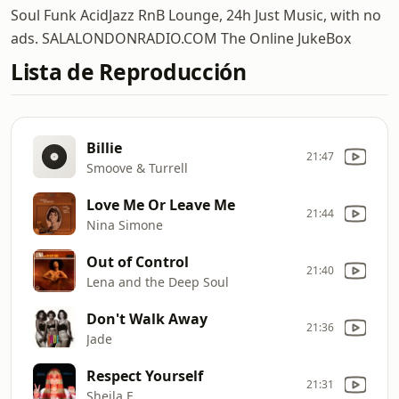
Soul Funk AcidJazz RnB Lounge, 24h Just Music, with no
ads. SALALONDONRADIO.COM The Online JukeBox
Lista de Reproducción
Billie
21:47
Smoove & Turrell
Love Me Or Leave Me
21:44
Nina Simone
Out of Control
21:40
Lena and the Deep Soul
Don't Walk Away
21:36
Jade
Respect Yourself
21:31
Sheila E.