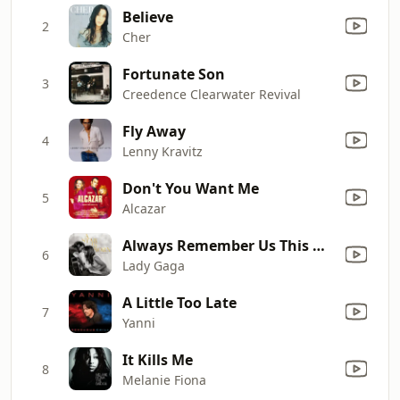
Believe
2
Cher
Fortunate Son
3
Creedence Clearwater Revival
Fly Away
4
Lenny Kravitz
Don't You Want Me
5
Alcazar
Always Remember Us This Way
6
Lady Gaga
A Little Too Late
7
Yanni
It Kills Me
8
Melanie Fiona