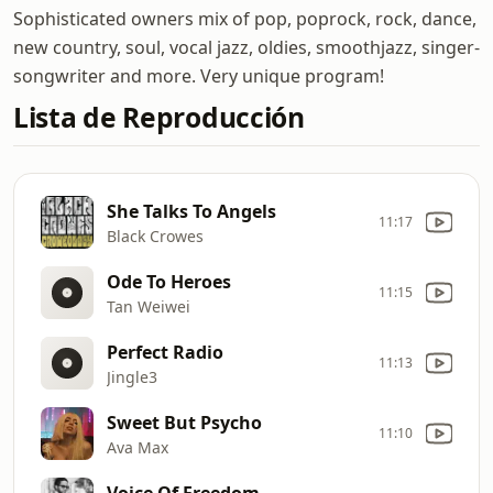
Sophisticated owners mix of pop, poprock, rock, dance,
new country, soul, vocal jazz, oldies, smoothjazz, singer-
songwriter and more. Very unique program!
Lista de Reproducción
She Talks To Angels
11:17
Black Crowes
Ode To Heroes
11:15
Tan Weiwei
Perfect Radio
11:13
Jingle3
Sweet But Psycho
11:10
Ava Max
Voice Of Freedom