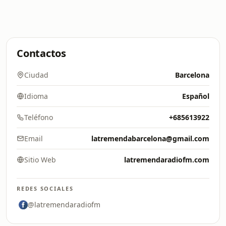
Contactos
Ciudad
Barcelona
Idioma
Español
Teléfono
+685613922
Email
latremendabarcelona@gmail.com
Sitio Web
latremendaradiofm.com
REDES SOCIALES
@latremendaradiofm