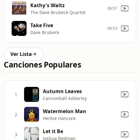
Kathy's Waltz
06:57
The Dave Brubeck Quartet
Take Five
06:53
Dave Brubeck
Ver Lista
Canciones Populares
Autumn Leaves
1
Cannonball Adderley
Watermelon Man
2
Herbie Hancock
Let it Be
3
Joshua Redman