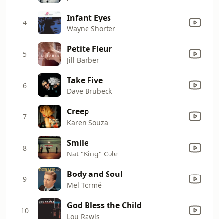
Infant Eyes
4
Wayne Shorter
Petite Fleur
5
Jill Barber
Take Five
6
Dave Brubeck
Creep
7
Karen Souza
Smile
8
Nat "King" Cole
Body and Soul
9
Mel Tormé
God Bless the Child
10
Lou Rawls