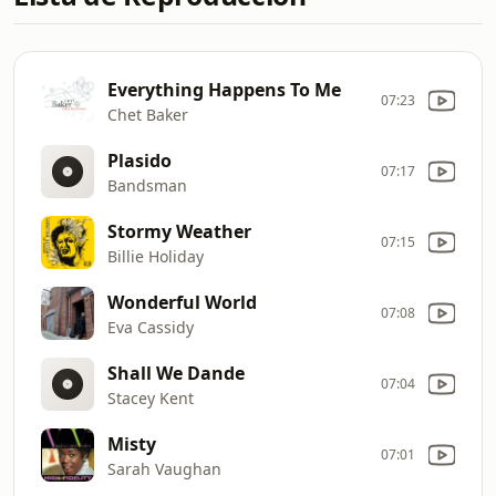
Everything Happens To Me
07:23
Chet Baker
Plasido
07:17
Bandsman
Stormy Weather
07:15
Billie Holiday
Wonderful World
07:08
Eva Cassidy
Shall We Dande
07:04
Stacey Kent
Misty
07:01
Sarah Vaughan