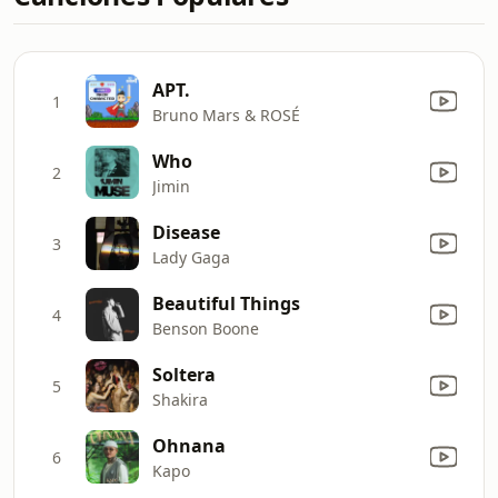
APT.
1
Bruno Mars & ROSÉ
Who
2
Jimin
Disease
3
Lady Gaga
Beautiful Things
4
Benson Boone
Soltera
5
Shakira
Ohnana
6
Kapo