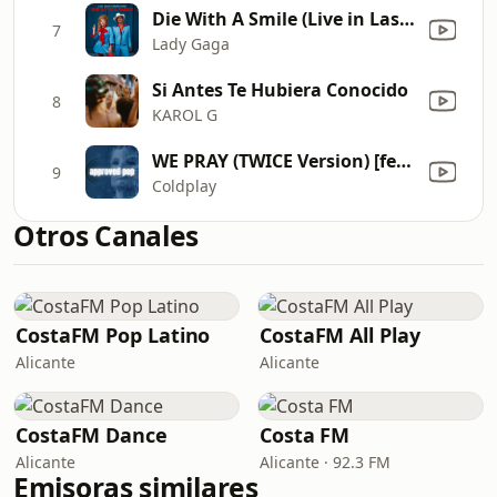
Die With A Smile (Live in Las Vegas)
7
Lady Gaga
Si Antes Te Hubiera Conocido
8
KAROL G
WE PRAY (TWICE Version) [feat. TWICE, Little Simz, Burna Boy, Elyanna & TINI]
9
Coldplay
Otros Canales
CostaFM Pop Latino
CostaFM All Play
Alicante
Alicante
CostaFM Dance
Costa FM
Alicante
Alicante · 92.3 FM
Emisoras similares