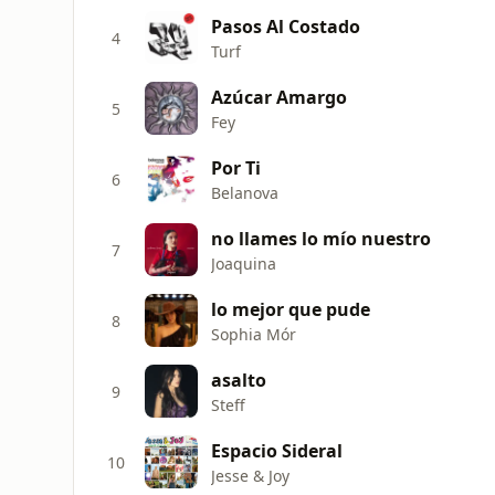
Pasos Al Costado
4
Turf
Azúcar Amargo
5
Fey
Por Ti
6
Belanova
no llames lo mío nuestro
7
Joaquina
lo mejor que pude
8
Sophia Mór
asalto
9
Steff
Espacio Sideral
10
Jesse & Joy