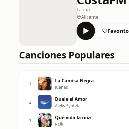
Latina
Alicante
Favorito
Canciones Populares
La Camisa Negra
1
Juanes
Duele el Amor
2
Aleks Syntek
Qué vida la mía
3
Reik