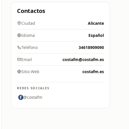
Contactos
Ciudad
Alicante
Idioma
Español
Teléfono
34618909090
Email
costafm@costafm.es
Sitio Web
costafm.es
REDES SOCIALES
@costafm