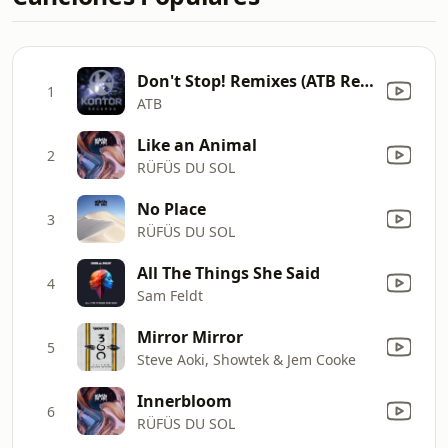
Don't Stop! Remixes (ATB Remix)
1
ATB
Like an Animal
2
RÜFÜS DU SOL
No Place
3
RÜFÜS DU SOL
All The Things She Said
4
Sam Feldt
Mirror Mirror
5
Steve Aoki, Showtek & Jem Cooke
Innerbloom
6
RÜFÜS DU SOL