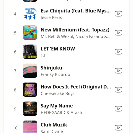
Esa Chiquita (feat. Blue Mystic)
4
Jesse Perez
New Millenium (feat. Topazz)
5
Mr. Belt & Wezol, Nicola Fasano & Steve Forest
LET 'EM KNOW
6
T.I.
Shinjuku
7
Franky Rizardo
How Does It Feel (Original Dub mix)
8
Cheesecake Boys
Say My Name
9
HEDEGAARD & Arash
Club Muzik
10
Sam Divine