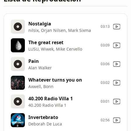
Nostalgia
03:13
nilsix, Orjan Nilsen, Mark Sixma
The great reset
03:09
LUSU, Wiwek, Mike Cervello
Pain
03:06
Alan Walker
Whatever turns you on
03:02
Axwell, Bonn
40.200 Radio Villa 1
03:01
40.200 Radio Villa 1
Invertebrato
02:56
Deborah De Luca