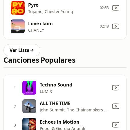
Pyro
02:53
Tujamo, Chester Young
Love claim
02:48
CHANEY
Ver Lista
Canciones Populares
Techno Sound
1
LUM!X
ALL THE TIME
2
John Summit, The Chainsmokers & Ilsey
Echoes in Motion
3
Popof & Giorgia Angiuli