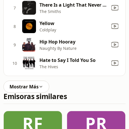
There Is a Light That Never Goes Out
7
The Smiths
Yellow
8
Coldplay
Hip Hop Hooray
9
Naughty By Nature
Hate to Say I Told You So
10
The Hives
Mostrar Más
Emisoras similares
RF
PR