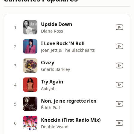
Upside Down
1
Diana Ross
I Love Rock 'N Roll
2
Joan Jett & The Blackhearts
Crazy
3
Gnarls Barkley
Try Again
4
Aaliyah
Non, je ne regrette rien
5
Édith Piaf
Knockin (First Radio Mix)
6
Double Vision