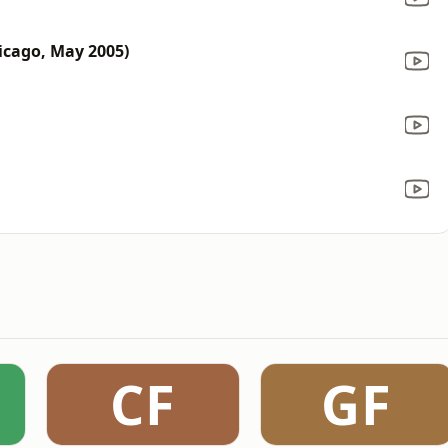
icago, May 2005)
CF
GF