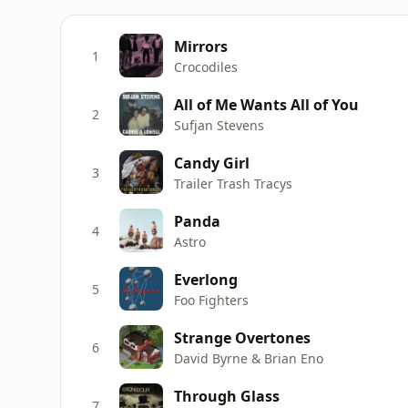
Mirrors
1
Crocodiles
All of Me Wants All of You
2
Sufjan Stevens
Candy Girl
3
Trailer Trash Tracys
Panda
4
Astro
Everlong
5
Foo Fighters
Strange Overtones
6
David Byrne & Brian Eno
Through Glass
7