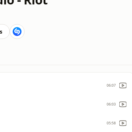
s
06:07
06:03
05:58