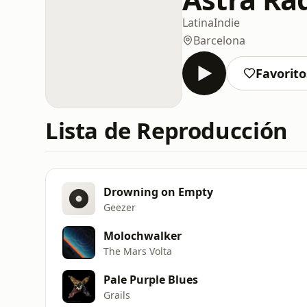
Latina
Indie
Barcelona
Favorito
Lista de Reproducción
Drowning on Empty
Geezer
Molochwalker
The Mars Volta
Pale Purple Blues
Grails