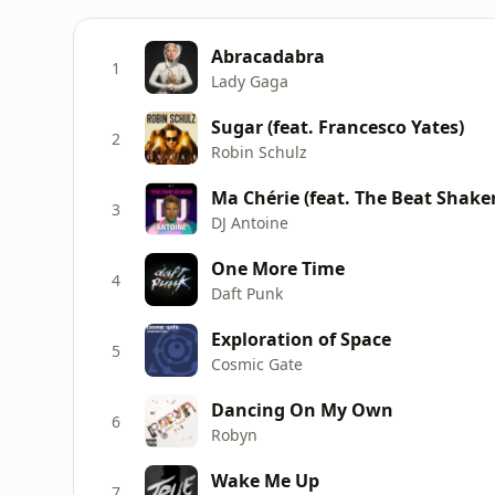
Abracadabra
1
Lady Gaga
Sugar (feat. Francesco Yates)
2
Robin Schulz
Ma Chérie (feat. The Beat Shake
3
DJ Antoine
One More Time
4
Daft Punk
Exploration of Space
5
Cosmic Gate
Dancing On My Own
6
Robyn
Wake Me Up
7