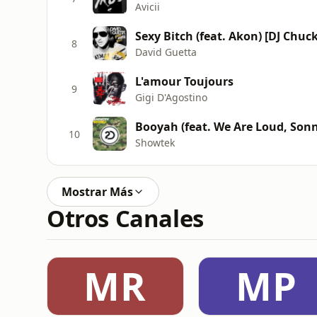
Avicii
Sexy Bitch (feat. Akon) [DJ Chuck
8
David Guetta
L'amour Toujours
9
Gigi D'Agostino
Booyah (feat. We Are Loud, Son
10
Showtek
Mostrar Más
Otros Canales
MR
MP