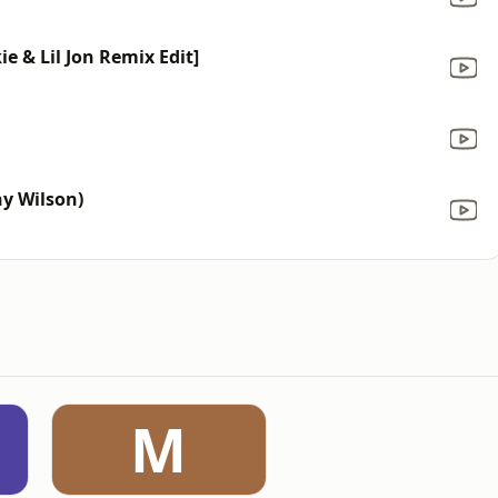
ie & Lil Jon Remix Edit]
ny Wilson)
M