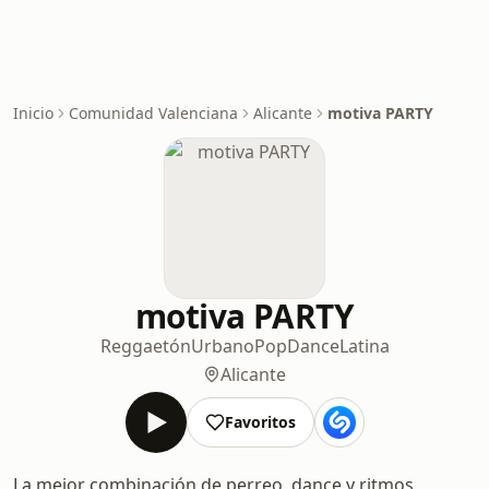
Inicio
Comunidad Valenciana
Alicante
motiva PARTY
motiva PARTY
Reggaetón
Urbano
Pop
Dance
Latina
Alicante
Favoritos
La mejor combinación de perreo, dance y ritmos