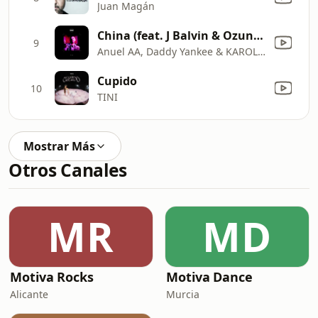
Juan Magán
China (feat. J Balvin & Ozuna) [Mixed]
9
Anuel AA, Daddy Yankee & KAROL G
Cupido
10
TINI
Mostrar Más
Otros Canales
MR
MD
Motiva Rocks
Motiva Dance
Alicante
Murcia