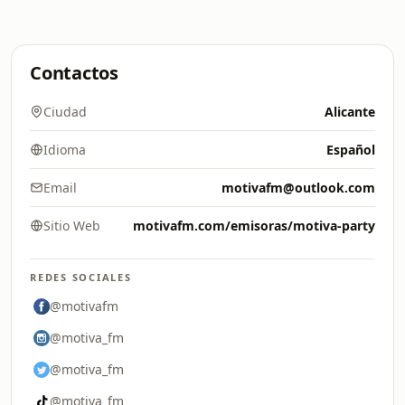
Contactos
Ciudad
Alicante
Idioma
Español
Email
motivafm@outlook.com
Sitio Web
motivafm.com/emisoras/motiva-party
REDES SOCIALES
@motivafm
@motiva_fm
@motiva_fm
@motiva_fm