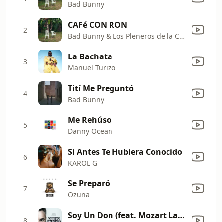
Bad Bunny
CAFé CON RON
2
Bad Bunny & Los Pleneros de la Cresta
La Bachata
3
Manuel Turizo
Tití Me Preguntó
4
Bad Bunny
Me Rehúso
5
Danny Ocean
Si Antes Te Hubiera Conocido
6
KAROL G
Se Preparó
7
Ozuna
Soy Un Don (feat. Mozart La Para & DCS)
8