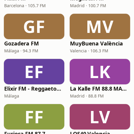
Barcelona · 105.7 FM
Madrid · 100.7 FM
GF
MV
Gozadera FM
MuyBuena València
Málaga · 94.3 FM
Valencia · 106.3 FM
EF
LK
Elixir FM - Reggaeton Party
La Kalle FM 88.8 MADRID
Málaga
Madrid · 88.8 FM
FF
LV
Furiosa FM 87.7
LOS40 Valencia