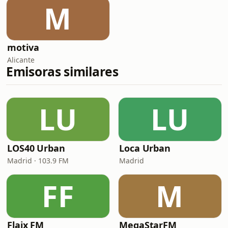
M
motiva
Alicante
Emisoras similares
LU
LU
LOS40 Urban
Loca Urban
Madrid · 103.9 FM
Madrid
FF
M
Flaix FM
MegaStarFM