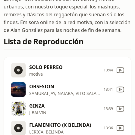
urbanos, con nuestro toque especial: los mashups,
remixes y clásicos del reggaetón que suenan sólo los
findes. Emisora online de la red motiva, con la selección
de Alan González para las noches de fin de semana.
Lista de Reproducción
SOLO PERREO
13:44
motiva
OBSESION
13:41
SAMURAI JAY, NAIARA, VITO SALAMANCA
GINZA
13:39
J BALVIN
FLAMENKITO (X BELINDA)
13:36
LERICA, BELINDA