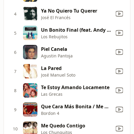
Ya No Quiero Tu Querer
4
José El Francés
Un Bonito Final (feat. Andy & Lucas)
5
Los Rebujitos
Piel Canela
6
Agustin Pantoja
La Pared
7
José Manuel Soto
Te Estoy Amando Locamente
8
Las Grecas
Que Cara Más Bonita / Me Muero por Ella / Palacio de Cristal / Colores / Corazón de Piedra
9
Bordon 4
Me Quedo Contigo
10
Los Chunguitos