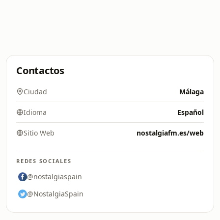
Contactos
Ciudad
Málaga
Idioma
Español
Sitio Web
nostalgiafm.es/web
REDES SOCIALES
@nostalgiaspain
@NostalgiaSpain