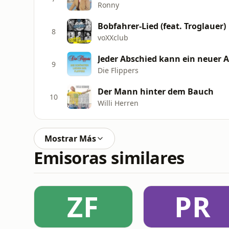
Ronny
Bobfahrer-Lied (feat. Troglauer)
8
voXXclub
Jeder Abschied kann ein neuer 
9
Die Flippers
Der Mann hinter dem Bauch
10
Willi Herren
Mostrar Más
Emisoras similares
ZF
PR