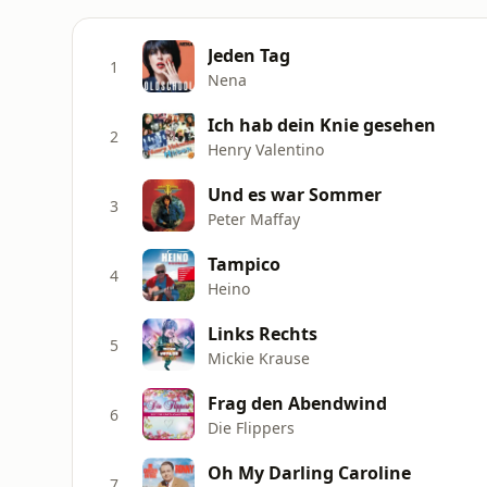
Jeden Tag
1
Nena
Ich hab dein Knie gesehen
2
Henry Valentino
Und es war Sommer
3
Peter Maffay
Tampico
4
Heino
Links Rechts
5
Mickie Krause
Frag den Abendwind
6
Die Flippers
Oh My Darling Caroline
7