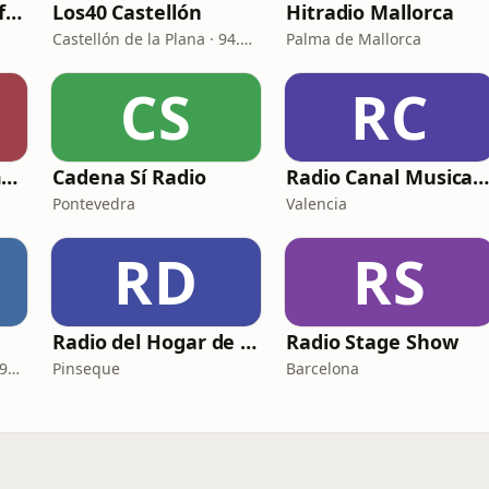
Perfect Radio - Perfect Italian Hits
Los40 Castellón
Hitradio Mallorca
Castellón de la Plana · 94.8 FM
Palma de Mallorca
CS
RC
Entre Amigos Flamenco Radio
Cadena Sí Radio
Radio Canal Musical Europ
Pontevedra
Valencia
RD
RS
Radio del Hogar de la Brisa
Radio Stage Show
Santa Cruz de Tenerife · 99.3 FM
Pinseque
Barcelona