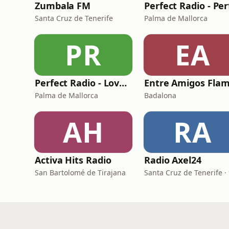
Zumbala FM
Santa Cruz de Tenerife
Palma de Mallorca
PR
EA
Perfect Radio - Lovesongs Reloaded
Palma de Mallorca
Badalona
AH
RA
Activa Hits Radio
Radio Axel24
San Bartolomé de Tirajana