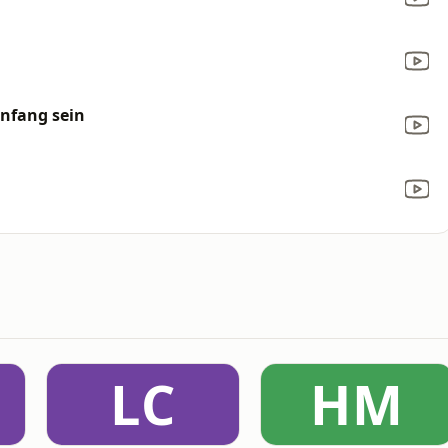
Anfang sein
LC
HM