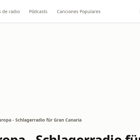
 de radio
Pódcasts
Canciones Populares
uropa - Schlagerradio für Gran Canaria
ropa - Schlagerradio fü