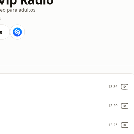
o para adultos
e
s
13:36
13:29
13:25