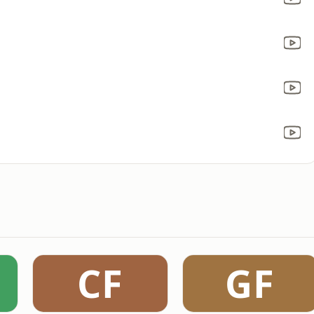
CF
GF