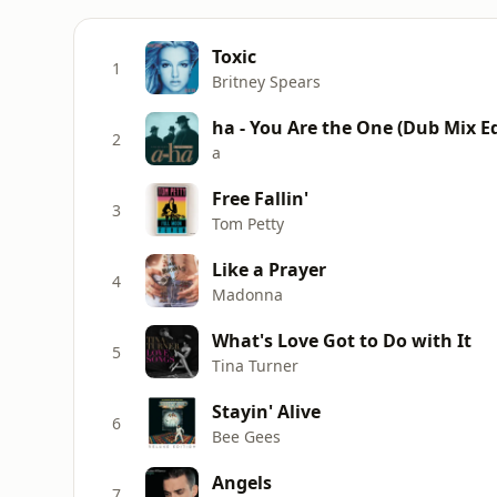
Toxic
1
Britney Spears
ha - You Are the One (Dub Mix Ed
2
a
Free Fallin'
3
Tom Petty
Like a Prayer
4
Madonna
What's Love Got to Do with It
5
Tina Turner
Stayin' Alive
6
Bee Gees
Angels
7