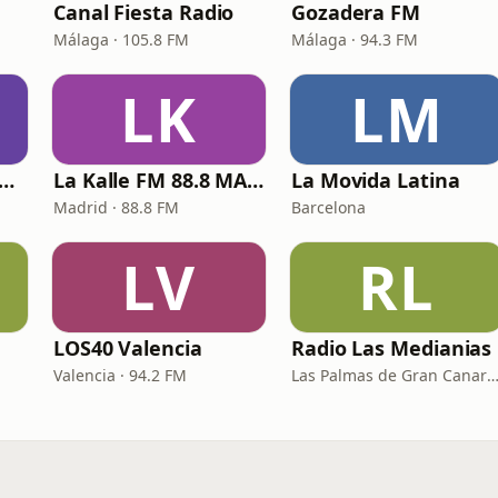
Canal Fiesta Radio
Gozadera FM
Málaga · 105.8 FM
Málaga · 94.3 FM
LK
LM
xir FM - Reggaeton Party
La Kalle FM 88.8 MADRID
La Movida Latina
Madrid · 88.8 FM
Barcelona
LV
RL
LOS40 Valencia
Radio Las Medianias
Valencia · 94.2 FM
Las Palmas de Gran Canaria · 92.2 FM, 100.2 FM, 98