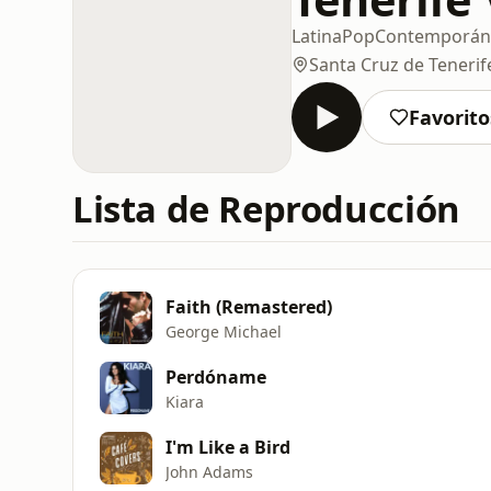
Latina
Pop
Contemporáne
Santa Cruz de Tenerif
Favorito
Lista de Reproducción
Faith (Remastered)
George Michael
Perdóname
Kiara
I'm Like a Bird
John Adams