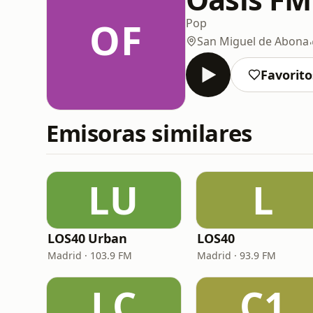
OF
Pop
San Miguel de Abona
Favorito
Emisoras similares
LU
L
LOS40 Urban
LOS40
Madrid · 103.9 FM
Madrid · 93.9 FM
LC
C1