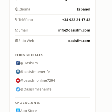
Idioma
Español
Teléfono
+34 922 21 17 42
Email
info@oasisfm.com
Sitio Web
oasisfm.com
REDES SOCIALES
@OasisFm
@oasisfmtenerife
@oasisfmonline7294
@OasisFmTenerife
APLICACIONES
App Store