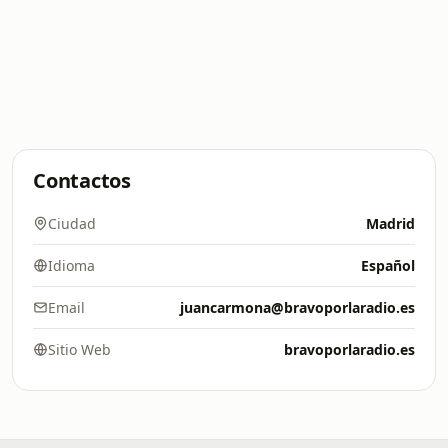
Contactos
Ciudad
Madrid
Idioma
Español
Email
juancarmona@bravoporlaradio.es
Sitio Web
bravoporlaradio.es