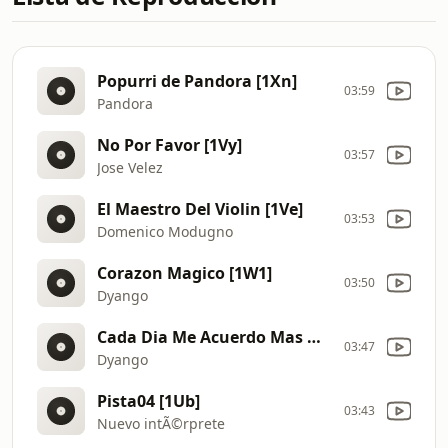
Popurri de Pandora [1Xn]
03:59
Pandora
No Por Favor [1Vy]
03:57
Jose Velez
El Maestro Del Violin [1Ve]
03:53
Domenico Modugno
Corazon Magico [1W1]
03:50
Dyango
Cada Dia Me Acuerdo Mas De Ti [1Vi]
03:47
Dyango
Pista04 [1Ub]
03:43
Nuevo intÃ©rprete