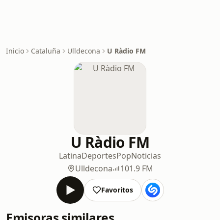
Inicio
Cataluña
Ulldecona
U Ràdio FM
U Ràdio FM
Latina
Deportes
Pop
Noticias
Ulldecona
101.9 FM
Favoritos
Emisoras similares