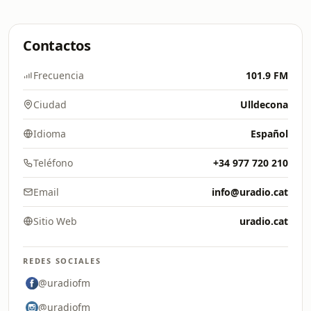
Contactos
Frecuencia
101.9 FM
Ciudad
Ulldecona
Idioma
Español
Teléfono
+34 977 720 210
Email
info@uradio.cat
Sitio Web
uradio.cat
REDES SOCIALES
@uradiofm
@uradiofm