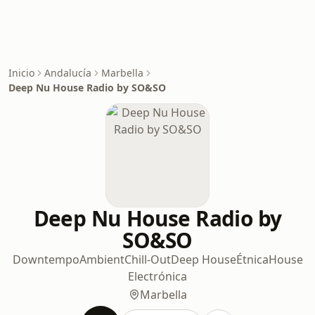
Inicio
Andalucía
Marbella
Deep Nu House Radio by SO&SO
Deep Nu House Radio by
SO&SO
Downtempo
Ambient
Chill-Out
Deep House
Étnica
House
Electrónica
Marbella