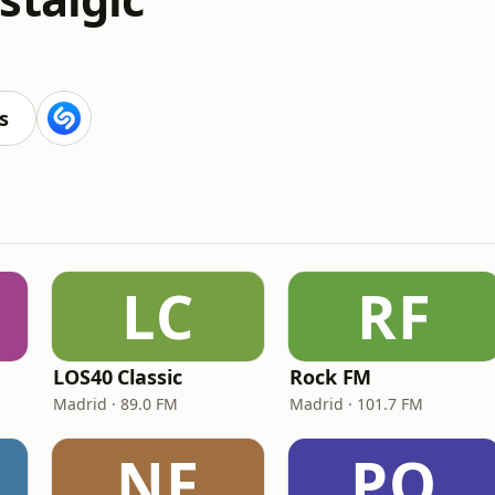
s
LC
RF
LOS40 Classic
Rock FM
Madrid · 89.0 FM
Madrid · 101.7 FM
NF
PO