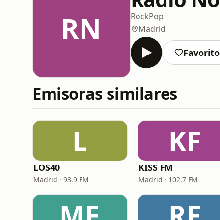
RN
Rock
Pop
Madrid
Favorito
Emisoras similares
L
KF
LOS40
KISS FM
Madrid · 93.9 FM
Madrid · 102.7 FM
MF
RF