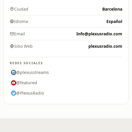
Ciudad
Barcelona
Idioma
Español
Email
Info@plexusradio.com
Sitio Web
plexusradio.com
REDES SOCIALES
@plexusstreams
@featured
@PlexusRadio