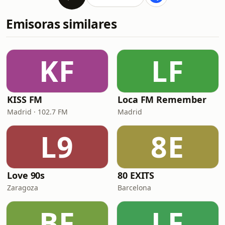
Emisoras similares
KF
LF
KISS FM
Loca FM Remember
Madrid · 102.7 FM
Madrid
L9
8E
Love 90s
80 EXITS
Zaragoza
Barcelona
BF
LF