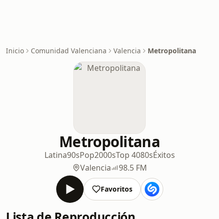
Inicio
Comunidad Valenciana
Valencia
Metropolitana
Metropolitana
Latina
90s
Pop
2000s
Top 40
80s
Éxitos
Valencia
98.5 FM
Favoritos
Lista de Reproducción