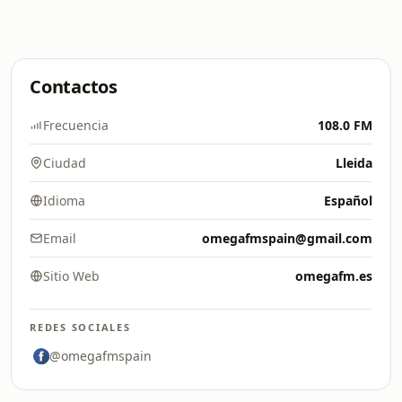
Contactos
Frecuencia
108.0 FM
Ciudad
Lleida
Idioma
Español
Email
omegafmspain@gmail.com
Sitio Web
omegafm.es
REDES SOCIALES
@omegafmspain