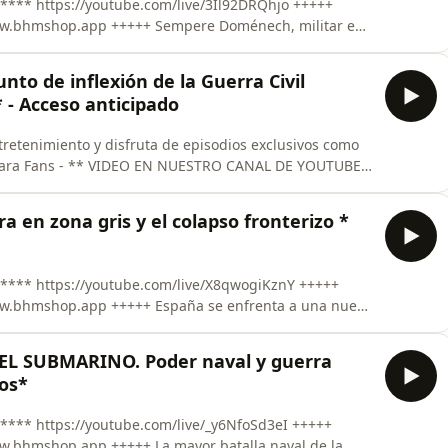
Qhjo +++++
+++ Sempere Doménech, militar e
des vuelos de la aviación española, una de las páginas
 cielo”,
to de inflexión de la Guerra Civil
- Acceso anticipado
retenimiento y disfruta de episodios exclusivos como
 CANAL DE YOUTUBE
en zona gris y el colapso fronterizo *
KznY +++++
+ España se enfrenta a una nueva
 en Ceuta y Melilla. En este programa conversamos con
onteras de
EL SUBMARINO. Poder naval y guerra
os*
d3eI +++++
ww.bhmshop.app +++++ La mayor batalla naval de la