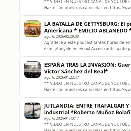
** VIDEO EN NUESTRO CANAL DE YOUTUBE **** https://youtube.com/live/3Il92DR
Hazte con nuestras camisetas en https://www.bhmshop.app ++
historiador, sobre el centenario de los gran
más brillantes de nuestra historia aeronáutica. Bajo el título “Cuando España conquistó el
LA BATALLA DE GETTYSBURG: El pun
recordaremos aquellas
Americana * EMILIO ABLANEDO * 
ago. 6, 2026
02:29:03
Agradece a este podcast tantas horas de ent
éste. ¡Apóyale en iVoox! Acceso anticipado para Fans - ** VIDEO EN NUESTRO
**** https://youtube.com/live/X8qwogiKznY +++++ Hazte con nuestras camisetas en
https://www.bhmshop.app +++++ En este nuevo episodio de Bellumartis Historia Militar contamos
ESPAÑA TRAS LA INVASIÓN: Guerra 
con uno de los mayores especialis
Víctor Sánchez del Real*
ago. 6, 2026
01:22:47
** VIDEO EN NUESTRO CANAL DE YOUTUBE **** https://youtube.com/live/X8qwogi
Hazte con nuestras camisetas en https://www.bhmshop.app ++++
realidad tras los recientes acontecimientos
Víctor Sánchez del Real para analizar sin rodeos: Qué ha ocurrido realmente en las fr
JUTLANDIA: ENTRE TRAFALGAR Y 
Ceuta y Melilla ¿Estamo
industrial *Roberto Muñoz Bolañ
ago. 6, 2026
01:43:17
** VIDEO EN NUESTRO CANAL DE YOUTUBE **** https://youtube.com/live/_y6NfoS
Hazte con nuestras camisetas en https://w