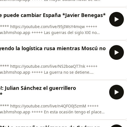
rontación entre flotas de acorazados de la historia. El
e enfrentaron en la Batalla de Jutlandia con más de
e puede cambiar España *Javier Benegas*
4mqw +++++
++ Las guerras del siglo XXI no
ambién se combaten en las fronteras, mediante la
sinformación y la utilización de personas como
yendo la logística rusa mientras Moscú no
T7nk +++++
+++++ La guerra no se detiene.
nte, Ucrania mantiene una intensa campaña de ataques
olpeando depósitos de combustible, centros ferroviarios,
: Julian Sánchez el guerrillero
*
5zmM +++++
 En esta ocasión tengo el placer
e los mayores expertos actuales en la Guerra de la
rafía El Empecinado, para analizar en profundidad la