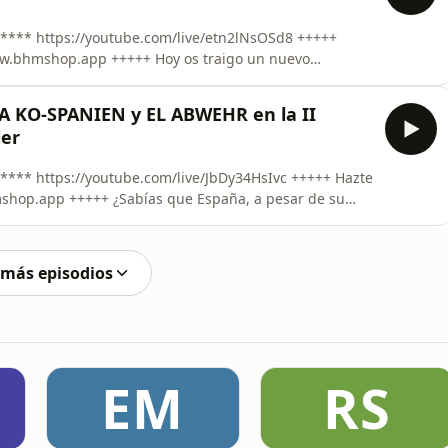
OSd8 +++++
 +++++ Hoy os traigo un nuevo
de contar con Óscar Hernández Abreu (@historiaeweb)
iguras más importantes y controvertidas de la historia
LA KO-SPANIEN y EL ABWEHR en la II
ler
++++ Hazte
que España, a pesar de su
los principales centros de espionaje nazi en Europa
s contamos
 más episodios
EM
RS