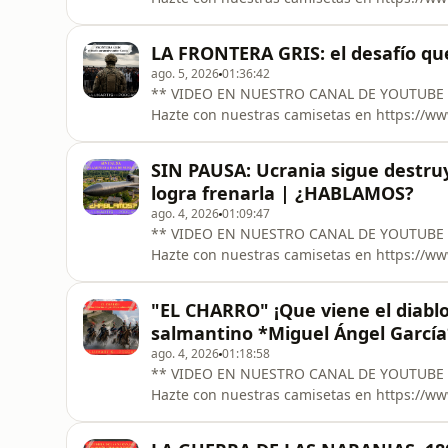
Primera Guerra Mundial y la última gran conf
31 de mayo de 1916, británicos y alemanes s
LA FRONTERA GRIS: el desafío qu
250 buques y casi 100.000
ago. 5, 2026
01:36:42
** VIDEO EN NUESTRO CANAL DE YOUTUBE **** https://youtube.com/live/95jIWsY
Hazte con nuestras camisetas en https://www.bhmshop.app +++
siempre se libran con tanques o misiles. T
presión migratoria, la guerra híbrida, la de
SIN PAUSA: Ucrania sigue destru
instrumento de presión política. En
logra frenarla | ¿HABLAMOS?
ago. 4, 2026
01:09:47
** VIDEO EN NUESTRO CANAL DE YOUTUBE **** https://youtube.com/live/NS2boaQ
Hazte con nuestras camisetas en https://www.bhmshop.app 
Mientras los combates continúan en el fre
de largo alcance contra la logística rusa, g
"EL CHARRO" ¡Que viene el diablo!
almacenes militares, infraes
salmantino *Miguel Ángel García
ago. 4, 2026
01:18:58
** VIDEO EN NUESTRO CANAL DE YOUTUBE **** https://youtube.com/live/n4QFO0J
Hazte con nuestras camisetas en https://www.bhmshop.app +++++
de conversar con Miguel Ángel García, uno d
Independencia y autor de la destacada biog