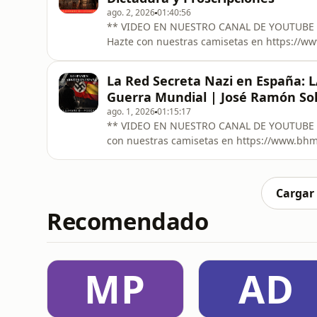
ago. 2, 2026
01:40:56
** VIDEO EN NUESTRO CANAL DE YOUTUBE **** https://youtube.com/live/etn2lNs
Hazte con nuestras camisetas en https://www.bhmshop.app
programa muy especial. Tenemos el placer 
para analizar en profundidad a una de las f
La Red Secreta Nazi en España: 
de Roma: Lucio Cornelio Sila. ---
Guerra Mundial | José Ramón So
ago. 1, 2026
01:15:17
** VIDEO EN NUESTRO CANAL DE YOUTUBE **** https://youtube.com/live/JbDy34HsIvc +
con nuestras camisetas en https://www.bhmshop.app +++++ ¿Sabías 
neutralidad oficial, se convirtió en uno de 
Occidental durante la Segunda Guerra Mundial? En este nuevo episodio de Bellumarti
con José Ramón Soler Fue
Cargar
Recomendado
MP
AD