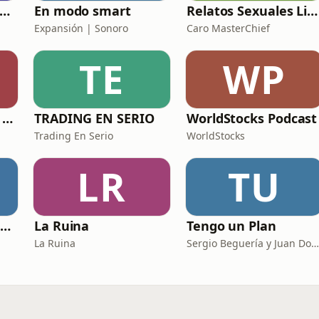
utobiografía de un Yogui con sitar
En modo smart
Relatos Sexuales Liberales
Expansión | Sonoro
Caro MasterChief
TE
WP
Esta ronda la paga Newton
TRADING EN SERIO
WorldStocks Podcast
Trading En Serio
WorldStocks
LR
TU
Católicos Algo que Saber
La Ruina
Tengo un Plan
La Ruina
Sergio Beguería y Juan Domínguez