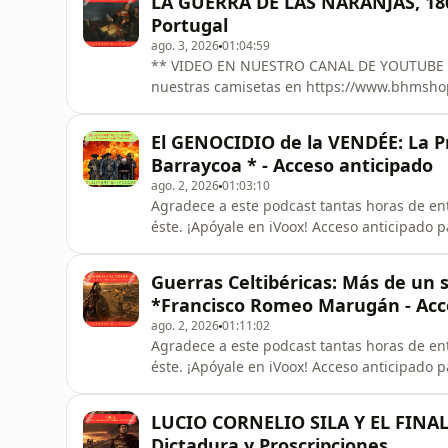
LA GUERRA DE LAS NARANJAS, 18
figura de Julián Sánchez “E
Portugal
ago. 3, 2026
01:04:59
** VIDEO EN NUESTRO CANAL DE YOUTUBE **** https://youtu.be/ZvmQzFxSFEM +++++
nuestras camisetas en https://www.bhmshop.app +++++ ¿Una guerra que du
España ganó con brillantez? Sí, existió. En este vídeo rescatamos del olvido **La Guerra de las
Naranjas de 1801**, una de las campañas mi
El GENOCIDIO de la VENDÉE: La P
inteligentes del siglo XIX esp
Barraycoa * - Acceso anticipado
ago. 2, 2026
01:03:10
Agradece a este podcast tantas horas de ent
éste. ¡Apóyale en iVoox! Acceso anticipado para Fans - ** VIDEO EN NUESTRO
**** https://youtube.com/live/AVrK0EoFljA +++++ Hazte con nuestras camisetas en
https://www.bhmshop.app +++++ En este programa de Bellumartis Historia Militar y Geopolítica
Guerras Celtibéricas: Más de un 
hablamos con el historiador Javier
*Francisco Romeo Marugán - Acc
ago. 2, 2026
01:11:02
Agradece a este podcast tantas horas de ent
éste. ¡Apóyale en iVoox! Acceso anticipado para Fans - ** VIDEO EN NUESTRO
**** https://youtube.com/live/FJpctr2QTDA +++++ Hazte con nuestras camisetas en
https://www.bhmshop.app +++++ Las Guerras Celtibéricas: Roma contra una potencia que se negó
LUCIO CORNELIO SILA Y EL FINAL
a rendirse durante más de cien año
Dictadura y Proscripciones