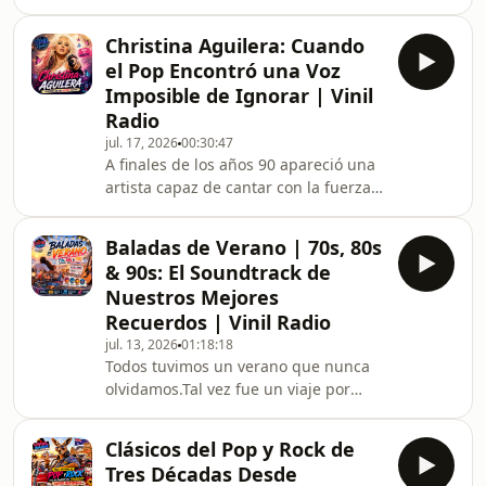
escenario donde las leyendas del rock
lista que, años después,
demostraron que una gran canción
Christina Aguilera: Cuando
podía emocionar al mundo con solo
el Pop Encontró una Voz
una guitarra, una voz y un público en
Imposible de Ignorar | Vinil
absoluto silencio.Ese escenario se
Radio
llamaba MTV Unplugged, y durante
jul. 17, 2026
00:30:47
los años 90 cambió para siempre la
A finales de los años 90 apareció una
historia de la música en vivo.En este
artista capaz de cantar con la fuerza
episodio de Vinil Radio recorremos el
de una diva, la sensibilidad de una
To
balada y la actitud de una estrella
Baladas de Verano | 70s, 80s
pop. Su nombre era Christina
& 90s: El Soundtrack de
Aguilera.En esta mini biografía de
Nuestros Mejores
Vinil Radio recorremos su historia
Recuerdos | Vinil Radio
desde los días de The All-New Mickey
jul. 13, 2026
01:18:18
Mouse Club hasta su consagración
Todos tuvimos un verano que nunca
mundial como una de las voces más
olvidamos.Tal vez fue un viaje por
importantes de la música
carretera con las ventanas abajo. Una
contemporánea.Revive el
tarde junto al mar. Una fiesta entre
Clásicos del Pop y Rock de
amigos. O ese primer amor que, cada
Tres Décadas Desde
vez que vuelve a sonar una canción,