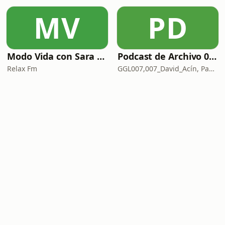
MV
PD
Modo Vida con Sara Manzaneque
Podcast de Archivo 007
Relax Fm
GGL007,007_David_Acín, Pablo_Ortega, 58, AlbertoBond y Claalc