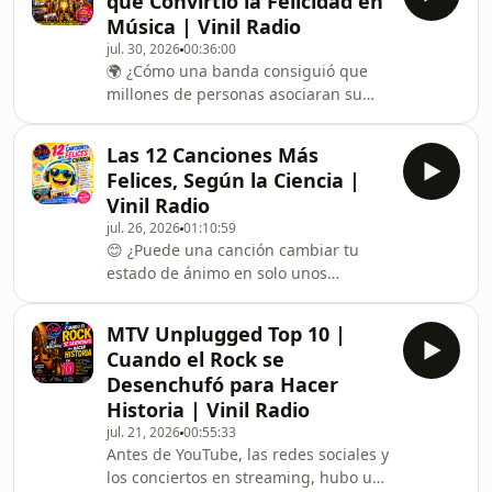
que Convirtió la Felicidad en
Jacob Jolij para descubrir qué tienen
Música | Vinil Radio
en común el ritmo, la melodía, la letra
jul. 30, 2026
00:36:00
y la energía de clásicos de R.E.M.,
🌍 ¿Cómo una banda consiguió que
Hanson, Spice Girls, Shania Twain,
millones de personas asociaran su
New Radicals y The Cranberries.De
música con la felicidad?Cada vez que
«Shiny Happy People», «MMMBop» y
suenan September, Fantasy, Let's
«Wannabe» a
Las 12 Canciones Más
Groove o Boogie Wonderland, ocurre
Felices, Según la Ciencia |
algo curioso: varias generaciones
Vinil Radio
sonríen casi de inmediato. Muy pocos
jul. 26, 2026
01:10:59
artistas han logrado crear un sonido
😊 ¿Puede una canción cambiar tu
tan positivo y atemporal como Earth,
estado de ánimo en solo unos
Wind &amp; Fire.En este episodio de
minutos?La respuesta podría ser sí.Un
Vinil Radio descubrirás la historia
estudio realizado por el
detrás de la
MTV Unplugged Top 10 |
neurocientífico Dr. Jacob Jolij, de la
Cuando el Rock se
Universidad de Groningen, analizó las
Desenchufó para Hacer
características que comparten las
Historia | Vinil Radio
canciones capaces de generar una
jul. 21, 2026
00:55:33
mayor sensación de felicidad. Ritmos
Antes de YouTube, las redes sociales y
enérgicos, melodías optimistas y
los conciertos en streaming, hubo un
letras positivas dieron origen a una