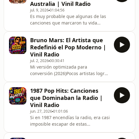
Australia | Vinil Radio
también regresa a la memoria.Este
jul. 9, 2026
01:04:56
episodio de Vinil Radio reúne algunas
Es muy probable que algunas de las
de las baladas más inolvidables de los
canciones que marcaron tu vida
años 70, 80 y 90, esas canciones que
hayan nacido en Australia… aunque
acompañaron millones de historias y
nunca lo imaginaste.Detrás de
Bruno Mars: El Artista que
algunos de los himnos más grandes
Redefinió el Pop Moderno |
del rock y el pop están artistas que
Vinil Radio
transformaron la música para
jul. 2, 2026
00:30:41
siempre: AC/DC, Bee Gees, INXS,
Mi versión optimizada para
Olivia Newton-John, John Farnham,
conversión (2026)Pocos artistas logran
Men at Work y muchos más.En este
algo que parece imposible: sonar
episodio de Vinil Radio recorremos
clásicos y actuales al mismo tiempo.
una selección de canciones que
1987 Pop Hits: Canciones
Bruno Mars es uno de ellos.Desde sus
conqu
que Dominaban la Radio |
primeros años en Honolulu hasta
Vinil Radio
convertirse en una de las mayores
jun. 27, 2026
01:01:06
estrellas del pop mundial, Bruno
Si en 1987 encendías la radio, era casi
Mars ha construido una carrera llena
imposible escapar de estas
de hits, shows memorables y una
canciones.Sonaban en todas
identidad musical imposible de
partes.En la FM. En MTV. En el carro.
ignorar.En este episodio de