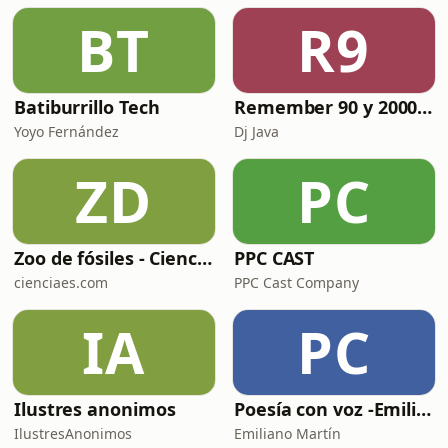
BT
R9
Batiburrillo Tech
Remember 90 y 2000 en PLAY WITH ME by Dj Java
Yoyo Fernández
Dj Java
ZD
PC
Zoo de fósiles - Cienciaes.com
PPC CAST
cienciaes.com
PPC Cast Company
IA
PC
Ilustres anonimos
Poesía con voz -Emiliano Martín- Podcasts
IlustresAnonimos
Emiliano Martín