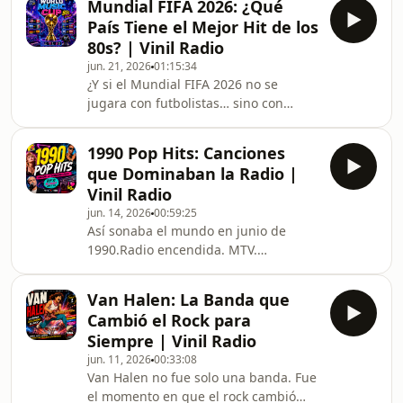
Mundial FIFA 2026: ¿Qué
En casa. En los cassettes que
País Tiene el Mejor Hit de los
rebobinábamos una y otra vez.Y 39
80s? | Vinil Radio
años después… siguen sonando igual
jun. 21, 2026
01:15:34
de poderosas.En este nuevo Top 10 de
¿Y si el Mundial FIFA 2026 no se
Vinil Radio regresamos a abril de
jugara con futbolistas… sino con
1987, un momento donde los años 80
canciones?En Vinil Radio, la pasión de
estaban en plena explosión y el
la Copa del Mundo 2026 se
Billboard reunía algunas de las
1990 Pop Hits: Canciones
transforma en música con la llegada
que Dominaban la Radio |
de la Vinil World Music Cup, un
Vinil Radio
torneo donde 12 países compiten no
jun. 14, 2026
00:59:25
con goles, sino con himnos
Así sonaba el mundo en junio de
inolvidables de los años 80.Cada
1990.Radio encendida. MTV.
selección entra al campo
Walkman. Y canciones que era
representada por una sola canción.
imposible ignorar.Este episodio de
Cada enfrentamiento es un duelo
Van Halen: La Banda que
Vinil Radio te lleva directo al Top 10
musical. Y sol
Cambió el Rock para
de Billboard de la semana que
Siempre | Vinil Radio
terminaba el 2 de junio de 1990, para
jun. 11, 2026
00:33:08
revivir los hits que dominaban la
Van Halen no fue solo una banda. Fue
radio, las fiestas y la cultura pop en
el momento en que el rock cambió
pleno arranque de los años 90.Aquí