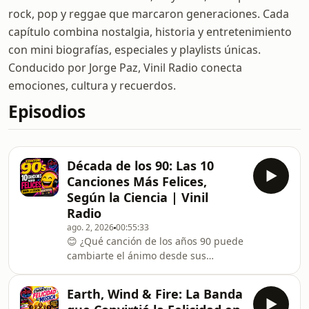
rock, pop y reggae que marcaron generaciones. Cada
capítulo combina nostalgia, historia y entretenimiento
con mini biografías, especiales y playlists únicas.
Conducido por Jorge Paz, Vinil Radio conecta
emociones, cultura y recuerdos.
Episodios
Década de los 90: Las 10
Canciones Más Felices,
Según la Ciencia | Vinil
Radio
ago. 2, 2026
00:55:33
😊 ¿Qué canción de los años 90 puede
cambiarte el ánimo desde sus
primeros segundos?En este Top 10 de
Vinil Radio, tomamos como referencia
Earth, Wind & Fire: La Banda
la fórmula del neurocientífico Dr.