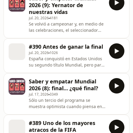
deportivo español. Hoy entregaremos
2026 (9): Yernator de
doce premios: —Mejor exclusiva —
nuestras vidas
Ladrillo memoria histórica —Mejor
jul. 20, 2026
4181
retransmisión —Ladrillo revelación —
Se volvió a campeonar y, en medio de
Mejor zasca —Mejor expresión de
las celebraciones, el seleccionador
nuevo cuño —Mejor canción —Mejor
tiene un rato para atendernos, como
reposición —Mejor revival —Mejor
siempre que el viento le sopla a favor.
entrevista —Ladrillo de la
#390 Antes de ganar la final
Repasamos la final de un campeonato
jul. 20, 2026
1026
inolvidable en el que se consagró uno
España conquistó en Estados Unidos
de los puntales de nuestro programa:
su segundo título Mundial, pero para
el Tiburón. Learn more about your ad
medirse a Argentina tuvo que
choices. Visit
derrotar a Francia en semifinales.
megaphone.fm/adchoices
Saber y empatar Mundial
Artistas invitados (por orden de
2026 (8): final... ¿qué final?
aparición): Cristóbal Soria, Josep
jul. 17, 2026
3349
Pedrerol, Jorge D'Alessandro, José Luis
Sólo un tercio del programa se
Sánchez, [Cabecera: Jesús Gallego,
muestra optimista cuando piensa en
Joseba Larrañaga, Quique Iglesias,
el España-Argentina del próximo
Juan Antonio Alcalá, Inma Rodríguez,
domingo en la tierra de Toni Soprano.
Paco García Caridad, Julio Maldonado
#389 Uno de los mayores
El 66,6% restante cree que somos
'Maldini',
atracos de la FIFA
mejores PERO. Este programa no es