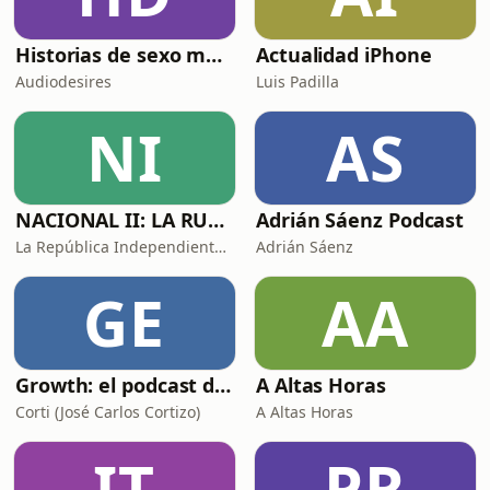
Historias de sexo muy intensas y calientes
Actualidad iPhone
Audiodesires
Luis Padilla
NI
AS
NACIONAL II: LA RUTA DEL EXILIO
Adrián Sáenz Podcast
La República Independiente de la Radio
Adrián Sáenz
GE
AA
Growth: el podcast de Product Hackers 🚀
A Altas Horas
Corti (José Carlos Cortizo)
A Altas Horas
IT
PR