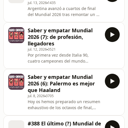
jul. 13, 2026
1435
más que una fórmula para evadirnos
Argentina avanzó a cuartos de final
durante casi una hora y, así, no
del Mundial 2026 tras remontar un 0-
pensar en lo que viene. Learn more
2 a Egipto. Muchos periodistas
about your ad choices. Visit
españoles se lo tomaron bastante mal
megaphone.fm/adchoices
Saber y empatar Mundial
y denuncian ayudas de la FIFA al
2026 (7): de profesión,
equipo capitaneado por Leo Messi; no
llegadores
sólo ahora, sino también en Catar
jul. 12, 2026
3521
2022. Artistas invitados (por orden de
Por primera vez desde Italia 90,
aparición): Edu Aguirre, Tomás
cuatro campeones del mundo
Roncero, Óscar Pereiro, Juanma
disputarán las semifinales. Si este
Rodríguez, [Cabecera: Jesús Gallego,
dato propio de Mister Chip te ha
Joseba Larrañaga,
Saber y empatar Mundial
impactado, espera a descubrir el nivel
2026 (6): Palermo es mejor
de nuestros análisis de los cuartos de
que Haaland
final de esta Copa del Mundo 2026.
jul. 8, 2026
3705
Learn more about your ad choices.
Hoy os hemos preparado un resumen
Visit megaphone.fm/adchoices
exhaustivo de los octavos de final,
aunque seguramente no se ajusta al
concepto de exhaustividad que
#388 El último (?) Mundial de
tienes. Learn more about your ad