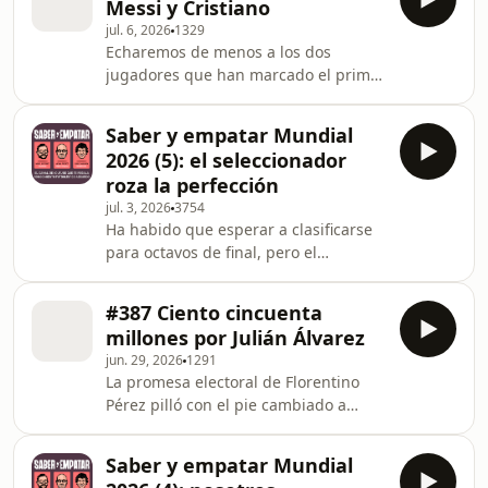
Messi y Cristiano
choices. Visit
jul. 6, 2026
1329
megaphone.fm/adchoices
Echaremos de menos a los dos
jugadores que han marcado el primer
cuarto del siglo XXI, pero no tanto la
eterna comparación sobre sus logros,
Saber y empatar Mundial
méritos y virtudes, que ha
2026 (5): el seleccionador
experimentado un inesperado
roza la perfección
repunte en esta Copa del Mundo.
jul. 3, 2026
3754
Artistas invitados (por orden de
Ha habido que esperar a clasificarse
aparición): Raúl Fuentes, Emilio
para octavos de final, pero el
Contreras, Carlos Pozuelo, [Cabecera:
seleccionador al fin da la cara y da las
Jesús Gallego, Joseba Larrañaga,
explicaciones que todos los
Quique Iglesias, Juan Antonio Alca
#387 Ciento cincuenta
aficionados de la Selección española
millones por Julián Álvarez
quieren escuchar. Learn more about
jun. 29, 2026
1291
your ad choices. Visit
La promesa electoral de Florentino
megaphone.fm/adchoices
Pérez pilló con el pie cambiado a
nuestros avezados periodistas, que
pusieron casi todas sus fichas en
Saber y empatar Mundial
Vitinha y Olise. La oferta del Real