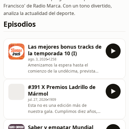
Francisco' de Radio Marca. Con un tono divertido,
analiza la actualidad del deporte.
Episodios
Las mejores bonus tracks de
la temporada 10 (I)
ago. 3, 2026
1258
Amenizamos la espera hasta el
comienzo de la undécima, prevista
para el 14 de septiembre. Learn more
about your ad choices. Visit
#391 X Premios Ladrillo de
megaphone.fm/adchoices
Mármol
jul. 27, 2026
1909
Esta no es una edición más de
nuestra gala. Cumplimos diez años,
una década ya, distinguiendo a lo
más granado del periodismo
Saber y empatar Mundial