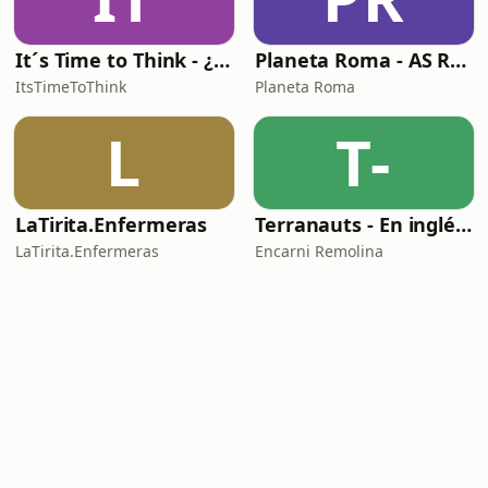
It´s Time to Think - ¿Nos paramos a pensar?
Planeta Roma - AS Roma Podcast en Español
ItsTimeToThink
Planeta Roma
L
T-
LaTirita.Enfermeras
Terranauts - En inglés y en español. Science and nature in 5 minutes
LaTirita.Enfermeras
Encarni Remolina