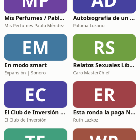
MP
AD
cómo este fenómen
Mis Perfumes / Pablo Méndez
Autobiografía de un Yogui con sitar
Mis Perfumes Pablo Méndez
Paloma Lozano
EM
RS
En modo smart
Relatos Sexuales Liberales
Expansión | Sonoro
Caro MasterChief
EC
ER
El Club de Inversión podcast
Esta ronda la paga Newton
El Club de Inversión
Ruth Lazkoz