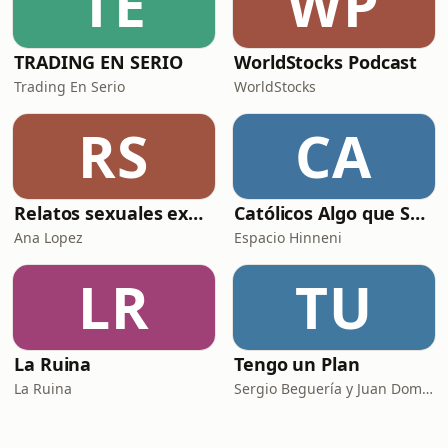
TE
WP
TRADING EN SERIO
WorldStocks Podcast
Trading En Serio
WorldStocks
RS
CA
Relatos sexuales explícitos
Católicos Algo que Saber
Ana Lopez
Espacio Hinneni
LR
TU
La Ruina
Tengo un Plan
La Ruina
Sergio Beguería y Juan Domínguez