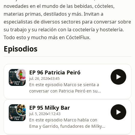
novedades en el mundo de las bebidas, cócteles,
materias primas, destilados y más. Invitan a
especialistas de diversos sectores para conversar sobre
su trabajo y su relación con la coctelería y hostelería.
Todo esto y mucho más en CóctelFlux.
Episodios
EP 96 Patricia Peiró
jul. 26, 2026
33:45
En este episodio Marco se sienta a
conversar con Patricia Peiró en su
casa, en Cullera. Una artesana que ha
convertido el trabajo de la piel en una
EP 95 Milky Bar
forma de conectar con el mundo de
jul. 5, 2026
1:12:43
los bartenders..Hablamos de sus
En este episodio Marco habla con
orígenes, de cómo nació su pasión
Ema y Garrido, fundadores de Milky
por este oficio y de todo lo que hay
Bar. Hablamos de como se conocieron,