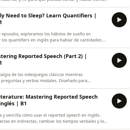
ara que aprendas a habla
 Need to Sleep? Learn Quantifiers |
1
los quantifiers en inglés para hablar de cantidades.
f, too much, not enough, y muchas más, mientras
Japón, España, Finlandia e Islandia
tering Reported Speech (Part 2) |
1
algia de los videojuegos clásicos mientras
 preguntas y verbos modales. Diseñado para
na diversión y aprendizaje práctico de inglés.En
rofesor privado de calidad y un Campus Online diseña
Literature: Mastering Reported Speech
inglés | B1
a y sencilla cómo usar el reported speech en inglés.
tas en indirectas, cambiar los tiempos verbales y los
tas modificaciones. ¡Escucha y mejora tu habilidad