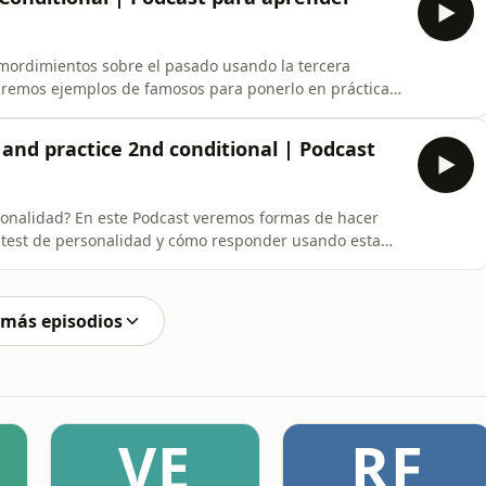
mordimientos sobre el pasado usando la tercera
saremos ejemplos de famosos para ponerlo en práctica.
En Trainlang puedes aprender inglés con un
nline diseñado para que aprendas a hablar rápid
and practice 2nd conditional | Podcast
sonalidad? En este Podcast veremos formas de hacer
 test de personalidad y cómo responder usando esta
eñado para que aprendas a hablar rápi
 más episodios
VE
RF