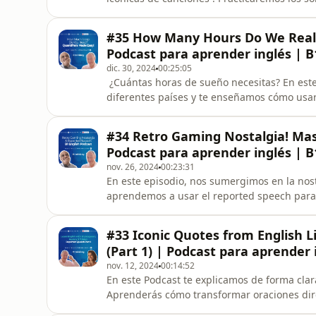
un auténtico pro. ¡No te lo pierdas! En Trainlang puedes aprender inglés con un profesor privado
de calidad y un Campus Online diseñado p
#35 How Many Hours Do We Really
Podcast para aprender inglés | B
dic. 30, 2024
00:25:05
️ ¿Cuántas horas de sueño necesitas? En este episodio, exploramos los hábitos de sueño en
diferentes países y te enseñamos cómo usar 
Aprenderás expresiones útiles como a lot o
descubres datos curiosos sobre el sueño en 
#34 Retro Gaming Nostalgia! Mas
Podcast para aprender inglés | B
nov. 26, 2024
00:23:31
En este episodio, nos sumergimos en la nost
aprendemos a usar el reported speech para
estudiantes de nivel B1, este podcast combi
Trainlang puedes aprender inglés con un p
#33 Iconic Quotes from English 
(Part 1) | Podcast para aprender 
nov. 12, 2024
00:14:52
En este Podcast te explicamos de forma clar
Aprenderás cómo transformar oraciones direc
pronombres, y cuándo es necesario hacer es