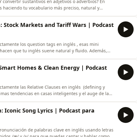
 convertir sustantivos en adjetivos o adverbios? En
s haciendo tu vocabulario más preciso, natural y
 clave entre los sistemas educativos del Reino Unido y
de inglés que buscan crece
h: Stock Markets and Tariff Wars | Podcast
ctamente los question tags en inglés , esas mini
e hacen que tu inglés suene natural y fluido. Además,
erras comerciales . ¿Sabes
ve never invested, have yo
 Smart Homes & Clean Energy | Podcast
tamente las Relative Clauses en inglés ‍ (defining y
dencias en casas inteligentes y el auge de las
ar de tecnología avanzada y sostenibilidad en inglés
tenida! ¡NO TE PIERDAS ESTE PODCAST! En
: Iconic Song Lyrics | Podcast para
onunciación de palabras clave en inglés usando letras
onidos /æ/ y /ʌ/ para que puedas cantar y hablar como