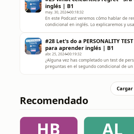
inglés | B1
may. 30, 2024
00:18:32
En este Podcast veremos cómo hablar de re
condicional en inglés. Lo explicaremos y u
¡ESTE PODCAST PROMETE SER INTERESANTE! 
profesor privado de calidad y un Campus O
#28 Let's do a PERSONALITY TEST 
para aprender inglés | B1
abr. 25, 2024
00:19:32
¿Alguna vez has completado un test de per
preguntas en el segundo condicional de un
gramática. ¡NO TE PIERDAS ESTE PODCAST! En Trainlang puedes aprender inglés con un profesor
privado de calidad y un Campus Online dis
Cargar
Recomendado
HB
AL