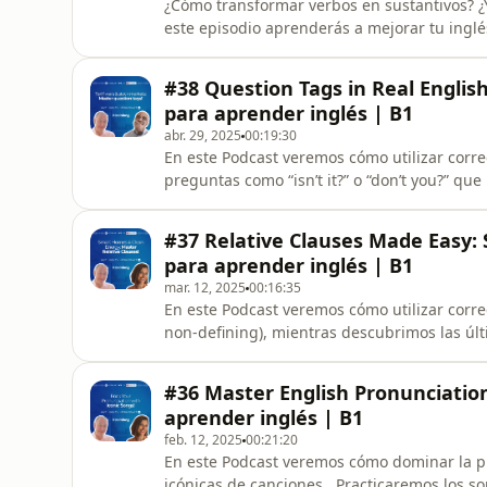
¿Cómo transformar verbos en sustantivos? ¿Y
este episodio aprenderás a mejorar tu inglé
flexible. Además, exploramos las diferencias
Estados Unidos. Perfecto para estudiantes 
#38 Question Tags in Real Englis
para aprender inglés | B1
abr. 29, 2025
00:19:30
En este Podcast veremos cómo utilizar corre
preguntas como “isn’t it?” o “don’t you?” qu
hablaremos de temas candentes como la bolsa , la inversión y las gu
cómo reaccionarías si alguien te dice: "You’
#37 Relative Clauses Made Easy:
para aprender inglés | B1
mar. 12, 2025
00:16:35
En este Podcast veremos cómo utilizar correc
non-defining), mientras descubrimos las últimas ten
energías renovables ☀️. ¡Aprende cómo habl
de manera fácil y entre
#36 Master English Pronunciation
aprender inglés | B1
feb. 12, 2025
00:21:20
En este Podcast veremos cómo dominar la pr
icónicas de canciones . Practicaremos los s