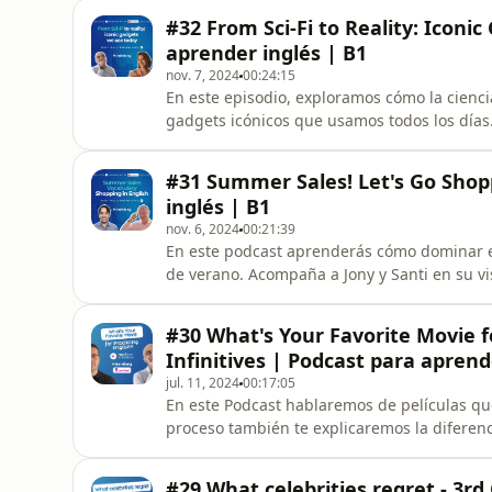
para comunicar lo que otros dijeron en ing
#32 From Sci-Fi to Reality: Icon
aprender inglés | B1
nov. 7, 2024
00:24:15
En este episodio, exploramos cómo la cienci
gadgets icónicos que usamos todos los días. Desde los smartwatches inspirados en Star Trek has
los coches autónomos como KITT de Knight R
Wall-E, Aline y Matthew se sumergen en cóm
#31 Summer Sales! Let's Go Shopp
inglés | B1
nov. 6, 2024
00:21:39
En este podcast aprenderás cómo dominar e
de verano. Acompaña a Jony y Santi en su vi
y vocabulario clave para hablar de compras
probarte ropa y encontrar las mejores ofert
#30 What's Your Favorite Movie f
Infinitives | Podcast para aprend
jul. 11, 2024
00:17:05
En este Podcast hablaremos de películas que 
proceso también te explicaremos la diferenci
ESTE PODCAST! En Trainlang puedes aprende
Campus Online diseñado para que aprendas 
#29 What celebrities regret - 3rd