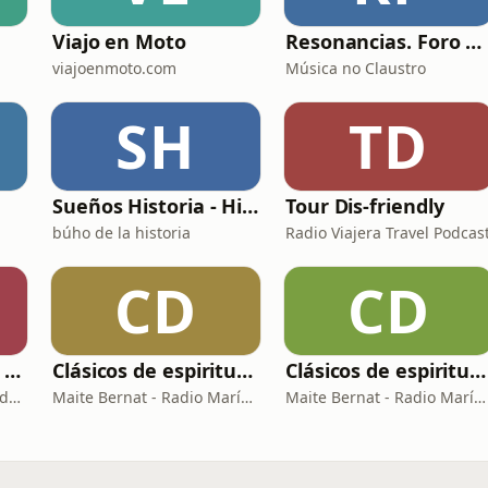
Viajo en Moto
Resonancias. Foro profesional de instrumentos musicais
viajoenmoto.com
Música no Claustro
SH
TD
Sueños Historia - Histórico Podcast de historia relajada para dormir
Tour Dis-friendly
búho de la historia
Radio Viajera Travel Podcas
CD
CD
Gafotas, Cegatos y sus Aparatos - Podcast
Clásicos de espiritualidad: El arte de aprovechar nuestras faltas
Clásicos de espiritualidad: El combate espiritual
Arturo Fernández / Ricardo Abad
Maite Bernat - Radio María España
Maite Bernat - Radio María ESP