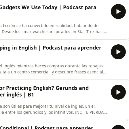
lés! ¡NO TE PIERDAS ESTE PO
ic Gadgets We Use Today | Podcast para
a ficción se ha convertido en realidad, hablando de
ta
ider, e incluso robots de reparto que nos recuerdan a
o la tecnología ha conve
ing in English | Podcast para aprender
l inglés mientras haces compras durante las rebajas
sita a un centro comercial, y descubre frases esenciales
 en inglés. Aprende a preguntar por descuentos,
as, todo mientras mejoras tu
or Practicing English? Gerunds and
er inglés | B1
son útiles para mejorar tu nivel de inglés. En el
a entre los gerundios y los infinitivos. ¡NO TE PIERDAS
r inglés con un profesor privado de calidad y un
a hablar rápido y con el mínim
 Conditional | Podcast para aprender