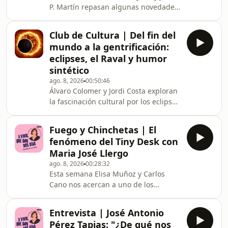
P. Martín repasan algunas novedades
culturales como la serie británica Tip
Toe&nbsp;o&nbsp;Spiderman.
Club de Cultura | Del fin del
Además, comentan con Marita Alonso
mundo a la gentrificación:
la polémica hiperdelgadez de Ariana
eclipses, el Raval y humor
Grande y Mariona Terés, José María
sintético
del Castillo y Antonio Rincón Cano
ago. 8, 2026
00:50:46
hablan de su obra de teatro "Las que
Álvaro Colomer y Jordi Costa exploran
gritan".&nbsp;
la fascinación cultural por los eclipses
con motivo del próximo "Trío Ibérico",
analizando desde sus
Fuego y Chinchetas | El
representaciones metafóricas y
fenómeno del Tiny Desk con
técnicas en la ciencia ficción y el cine
Maria José Llergo
clásico en celuloide&nbsp;hasta el
ago. 8, 2026
00:28:32
uso literario del "truco del eclipse"
Esta semana Elisa Muñoz y Carlos
como símbolo de superioridad. A
Cano nos acercan a uno de los
continuación, el programa se traslada
fenómenos culturales y musicales
a la realidad urbana con una
más importantes de los últimos años:
entrevista a Pol
Entrevista | José Antonio
los Tiny Desk, esos pequeños
Pérez Tapias: "¿De qué nos
conciertos de NPR por donde han