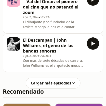
| Val del Omar: el pionero
Kennis y divulgadora científica, nos
del cine que no patentó el
dará información sobre este
zoom
fenómeno.
ago. 2, 2026
00:23:16
El dibujante y co-fundador de la
revista Mongolia nos va a contar
historias de gente corriente pero que
han protagonizado o vivido momentos
El Descampao | John
históricos importantes. Hoy conversa
Williams, el genio de las
con Piluca Baquero, sobrina nieta del
bandas sonoras
pionero del cine en España, José Val
ago. 2, 2026
00:28:34
del Omar
Con más de siete décadas de carrera,
John Williams es el arquitecto musical
detrás de los momentos más mágicos
y memorables del cine: Star Wars,
Tiburón, E.T., Parque Jurásico, Indiana
Cargar más episodios
Jones y Superman. Sergio Mena
Recomendado
repasa desde sus inicios como
pianista de sesión en la época dorada
de Hollywood y sus grabaciones de
jazz clásico, hasta convertirse en el