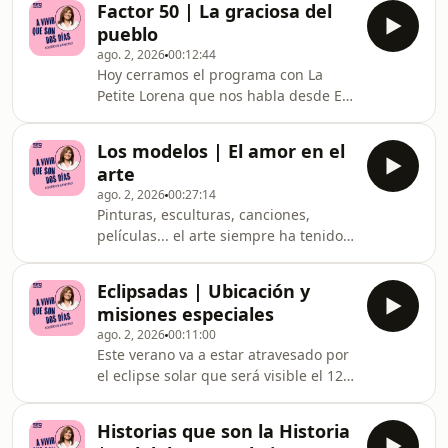
Factor 50 | La graciosa del
donde más de 200 personas sin hogar
pueblo
malvivían entre los muros de un
ago. 2, 2026
00:12:44
edificio en ruinas, mientras sorteaban
Hoy cerramos el programa con La
una orden de desalojo que finalmente
Petite Lorena que nos habla desde El
acabó llegando semanas más tarde.
Paso, su pueblo en La Palma, para
Este reportaje, de hecho, se sitúa en
tratar un tema que le toca de cerca:
los días previos a que ocurriera el
Los modelos | El amor en el
ser la graciosa del pueblo.
desa
arte
ago. 2, 2026
00:27:14
Pinturas, esculturas, canciones,
películas... el arte siempre ha tenido
una relación muy estrecha con el
amor, y precisamente de eso nos
Eclipsadas | Ubicación y
habla hoy Manu Berástegui.&nbsp;
misiones especiales
ago. 2, 2026
00:11:00
Este verano va a estar atravesado por
el eclipse solar que será visible el 12
de agosto en gran parte de la
península ibérica. Cada domingo la
Historias que son la Historia
ingeniera, fundadora del proyecto