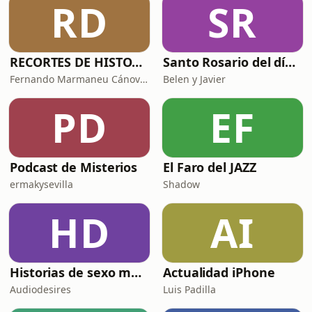
RD
SR
colaborador definitivo de Steven
Spielberg.
RECORTES DE HISTORIA Y CIENCIA
Santo Rosario del día. 🙏 Reza con nosotros en castellano 🇪🇸
Fernando Marmaneu Cánovas
Belen y Javier
PD
EF
Podcast de Misterios
El Faro del JAZZ
ermakysevilla
Shadow
HD
AI
Historias de sexo muy intensas y calientes
Actualidad iPhone
Audiodesires
Luis Padilla