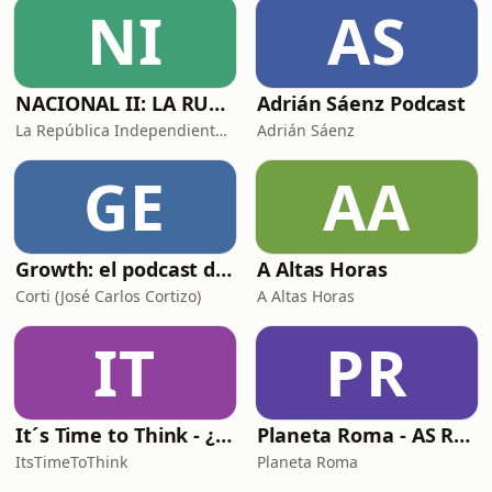
NI
AS
NACIONAL II: LA RUTA DEL EXILIO
Adrián Sáenz Podcast
La República Independiente de la Radio
Adrián Sáenz
GE
AA
Growth: el podcast de Product Hackers 🚀
A Altas Horas
Corti (José Carlos Cortizo)
A Altas Horas
IT
PR
It´s Time to Think - ¿Nos paramos a pensar?
Planeta Roma - AS Roma Podcast en Español
ItsTimeToThink
Planeta Roma