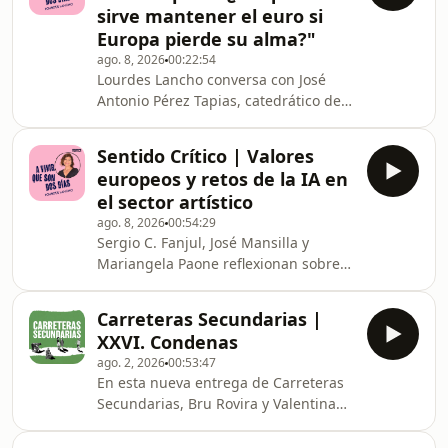
sirve mantener el euro si
pasado artistas como Amaia, Milo J.,
Europa pierde su alma?"
Dua Lipa y muchos más. Para hablar
ago. 8, 2026
00:22:54
sobre ello contamos con María José
Lourdes Lancho conversa con José
Llergo, artista española que tuvo la
Antonio Pérez Tapias, catedrático de
oportunidad de formar parte de este
Filosofía y profesor emérito de la
formato en 2024.
Universidad de Granada, además de
Sentido Crítico | Valores
candidato en 2014 a la secretaría
europeos y retos de la IA en
general del Partido Socialista,
el sector artístico
representando a la vertiente
ago. 8, 2026
00:54:29
Izquierda Socialista. Pérez Tapias
Sergio C. Fanjul, José Mansilla y
reflexiona sobre la situación actual de
Mariangela Paone reflexionan sobre
la izquierda y la política en España y
los valores europeos a raíz del
en el mundo.&nbsp;
impacto de la crisis migratoria en
Carreteras Secundarias |
Ceuta. También debaten sobre los
XXVI. Condenas
retos de la Inteligencia Artificial en el
ago. 2, 2026
00:53:47
sector editorial y artístico junto a la
En esta nueva entrega de Carreteras
abogada y experta en propiedad
Secundarias, Bru Rovira y Valentina
intelectual Marta de la Dehesa.
Rojo comienzan su recorrido en la
antigua cárcel de Palma, en Mallorca,