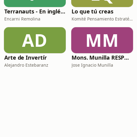
Terranauts - En inglés y en español. Science and nature in 5 minutes
Lo que tú creas
Encarni Remolina
Komité Pensamiento Estratégico
AD
MM
Arte de Invertír
Mons. Munilla RESPONDE
Alejandro Estebaranz
Jose Ignacio Munilla