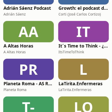
Adrián Sáenz Podcast
Growth: el podcast de Product Hackers 🚀
Adrián Sáenz
Corti (José Carlos Cortizo)
AA
IT
A Altas Horas
It´s Time to Think - ¿Nos paramos a pensar?
A Altas Horas
ItsTimeToThink
PR
L
Planeta Roma - AS Roma Podcast en Español
LaTirita.Enfermeras
Planeta Roma
LaTirita.Enfermeras
T-
LQ