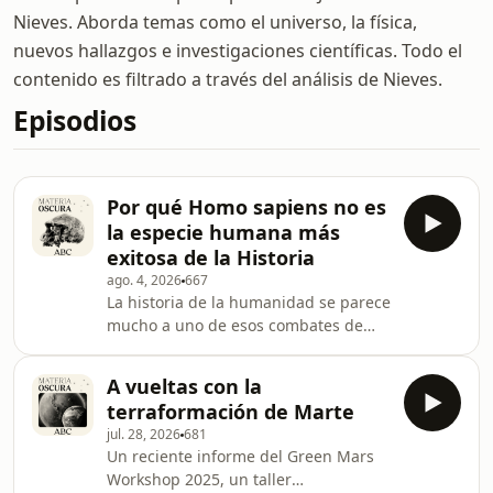
Nieves. Aborda temas como el universo, la física,
nuevos hallazgos e investigaciones científicas. Todo el
contenido es filtrado a través del análisis de Nieves.
Episodios
Por qué Homo sapiens no es
la especie humana más
exitosa de la Historia
ago. 4, 2026
667
La historia de la humanidad se parece
mucho a uno de esos combates de
lucha libre en los que decenas de
contendientes entran al ring y se van
A vueltas con la
eliminando unos a otros hasta que
terraformación de Marte
solo queda uno. A lo largo de millones
jul. 28, 2026
681
de a&ntilde;os, diferentes
Un reciente informe del Green Mars
hom&iacute;nidos han subido a la
Workshop 2025, un taller
lona. Y como resulta que somos los