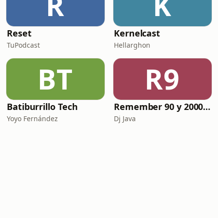
R
K
Reset
Kernelcast
TuPodcast
Hellarghon
BT
R9
Batiburrillo Tech
Remember 90 y 2000 en PLAY WITH ME by Dj Java
Yoyo Fernández
Dj Java