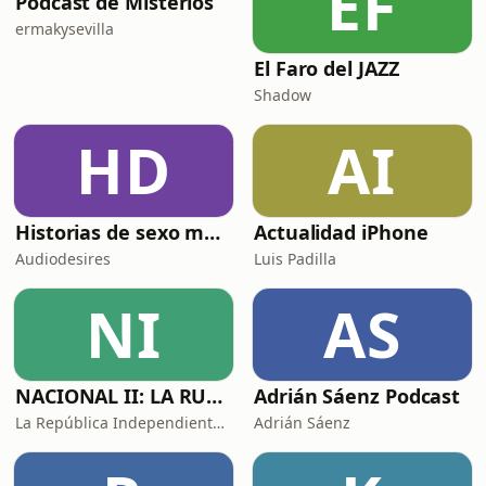
EF
Podcast de Misterios
ermakysevilla
El Faro del JAZZ
Shadow
HD
AI
Historias de sexo muy intensas y calientes
Actualidad iPhone
Audiodesires
Luis Padilla
NI
AS
NACIONAL II: LA RUTA DEL EXILIO
Adrián Sáenz Podcast
La República Independiente de la Radio
Adrián Sáenz