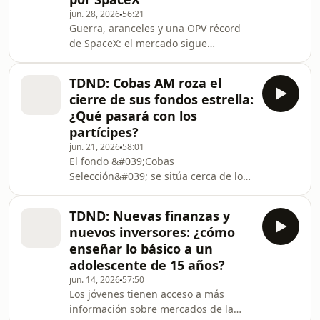
excepcional por Domingo Soriano
jun. 28, 2026
56:21
debido a la justificada ausencia de
Guerra, aranceles y una OPV récord
Luis Fernando Quintero, se aborda un
de SpaceX: el mercado sigue
tema fundamental y recurrente en el
indiferente al ruido y los expertos de
programa: las finanzas co
Finizens explican por qué el indexado
TDND: Cobas AM roza el
gana. Guerra arancelaria, bombas en
cierre de sus fondos estrella:
Irán, el cierre del Estrecho de
¿Qué pasará con los
Hormuz, bandazos de los bancos
partícipes?
centrales entre subidas y bajadas de
jun. 21, 2026
58:01
tipos... Si alguien hubiera descrito el
El fondo &#039;Cobas
primer semestre de 2026 el pasado 1
Selección&#039; se sitúa cerca de los
de enero, la apuesta lógica habría
1.500 millones de euros. El patrimonio
sido un merc
bajo gestión de Cobas AM no para de
TDND: Nuevas finanzas y
crecer. La gestora de fondos orientada
nuevos inversores: ¿cómo
al value investing roza ya los 4.800
enseñar lo básico a un
millones de euros bajo gestión entre
adolescente de 15 años?
todos sus vehículos de inversión, un
jun. 14, 2026
57:50
hito que sitúa a sus dos fondos
Los jóvenes tienen acceso a más
estrella a las puertas de un cambio
información sobre mercados de la
operativo histórico: el cierre a nuevos