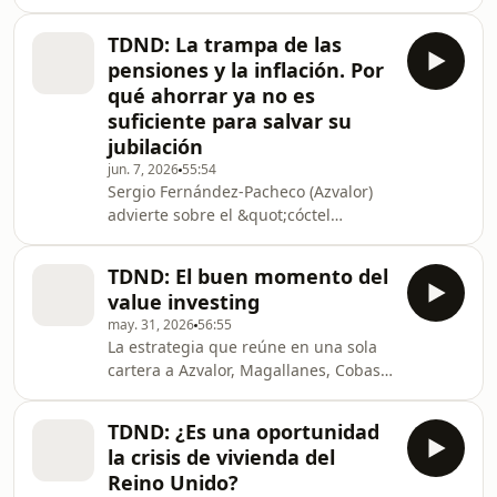
que tenían sus padres a su edad. Y sí,
inverso
es peligroso, pero también una
TDND: La trampa de las
oportunidad.
pensiones y la inflación. Por
qué ahorrar ya no es
suficiente para salvar su
jubilación
jun. 7, 2026
55:54
Sergio Fernández-Pacheco (Azvalor)
advierte sobre el &quot;cóctel
explosivo&quot; demográfico y la
pérdida del 25% del poder adquisitivo
TDND: El buen momento del
bajo el sanchismo. El actual escenario
value investing
económico y demográfico en España
may. 31, 2026
56:55
se ha convertido en una carrera de
La estrategia que reúne en una sola
obstáculos para el ahorrador
cartera a Azvalor, Magallanes, Cobas y
tradicional. Entre una inflación que
Horos para ofrecer exposición al value
devora el poder adquisitivo de las
patrio. La estrategia Top Value España
familias y un sistema de pensiones
TDND: ¿Es una oportunidad
de Finizens acumula una rentabilidad
cuya sostenibilida
la crisis de vivienda del
neta del 29% desde su lanzamiento el
Reino Unido?
15 de septiembre de 2025,