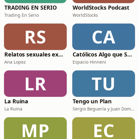
TRADING EN SERIO
WorldStocks Podcast
Trading En Serio
WorldStocks
RS
CA
Relatos sexuales explícitos
Católicos Algo que Saber
Ana Lopez
Espacio Hinneni
LR
TU
La Ruina
Tengo un Plan
La Ruina
Sergio Beguería y Juan Domínguez
MP
EC