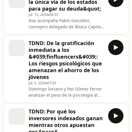
la única vía de los estados
Duerme, el programa de educación
para pagar su deuda&quot;
financiera de esRadio, se presenta un
jul. 12, 2026
56:55
capítulo especial de repaso sobre los
Nos acompaña Pablo González,
fundamentos de la filosofía de
consejero delegado de Ábaco Capital,
inversión de tipo valor. El espacio
una gestora de autor con un enfoque
cuenta con la participación de
de análisis fundamental muy
Francisco Burgos, director de Re
TDND: De la gratificación
definido. En esta nueva entrega de Tu
inmediata a los
Dinero Nunca Duerme, el espacio de
&#039;finfluencers&#039;:
educación financiera de esRadio, se
Los riesgos psicológicos que
aborda un tema clave pero a menudo
amenazan el ahorro de los
relegado al segundo plano: la renta
fija y el impacto de la inflación en las
jóvenes
estrategias de inversión actuales.
jul. 5, 2026
57:03
Para profundi
Domingo Soriano y Paz Gómez Ferrer
analizan el peso de la psicología al
invertir, el peligro de los
&#039;finfluencers&#039; y el valor de
TDND: Por qué los
empezar a ahorrar. En este episodio
inversores indexados ganan
de Tu Dinero Nunca Duerme de
mientras otros apuestan
esRadio, conducido de manera
por SpaceX