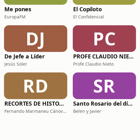
Me pones
El Copiloto
EuropaFM
El Confidencial
DJ
PC
De Jefe a Líder
PROFE CLAUDIO NIETO
Jesús Soler
Profe Claudio Nieto
RD
SR
RECORTES DE HISTORIA Y CIENCIA
Santo Rosario del día. 🙏 Reza con nosotros en castellano 🇪🇸
Fernando Marmaneu Cánovas
Belen y Javier