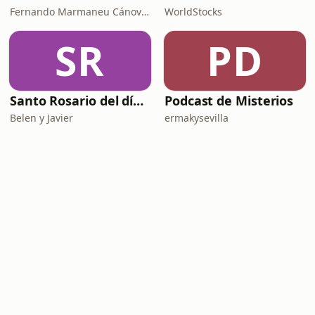
Fernando Marmaneu Cánovas
WorldStocks
SR
PD
Santo Rosario del día. 🙏 Reza con nosotros en castellano 🇪🇸
Podcast de Misterios
Belen y Javier
ermakysevilla