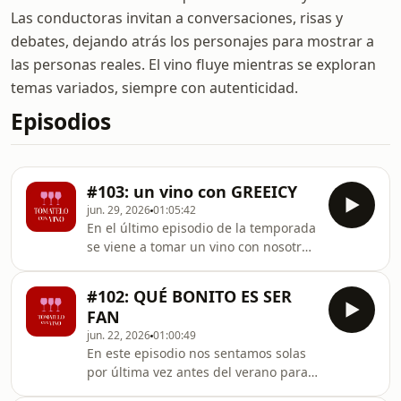
Las conductoras invitan a conversaciones, risas y
debates, dejando atrás los personajes para mostrar a
las personas reales. El vino fluye mientras se exploran
temas variados, siempre con autenticidad.
Episodios
#103: un vino con GREEICY
jun. 29, 2026
01:05:42
En el último episodio de la temporada
se viene a tomar un vino con nosotras
Greeicy, una artista que transmite luz,
verdad y muchísima candela.
#102: QUÉ BONITO ES SER
Hablamos de su nuevo álbum
FAN
Candela, de cómo nació en un
jun. 22, 2026
01:00:49
momento familiar difícil y de esas
En este episodio nos sentamos solas
cosas que te ayudan a volver a
por última vez antes del verano para
encenderte cuando la vida pesa un
hablar de conciertos, de lo bonito que
poco más de la cuenta. También