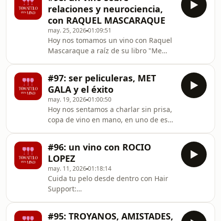
https://www.uniqlo.com/es/en/women/tops/bra-
críticas constructivas,
relaciones y neurociencia,
tops?path=%2C%2C85023%2C ------
con RAQUEL MASCARAQUE
Código be levels SIEMPRE activo:
may. 25, 2026
01:09:51
TOMATELOCONVINO ------ Visita el
Hoy nos tomamos un vino con Raquel
pop up de Uniqlo de los días 18, 19 y
Mascaraque a raíz de su libro "Me
20 de junio en la Plaza de Juan
quieres o qué quieres". Una
Goytisolo, y conoce su linea de Bra
conversación sobre relaciones, deseo,
Tops! Con suerte p
#97: ser peliculeras, MET
vínculos y todo lo que ocurre
GALA y el éxito
alrededor de ellos: desde las
may. 19, 2026
01:00:50
consecuencias psicológicas y físicas
Hoy nos sentamos a charlar sin prisa,
de ocupar el lugar de amante hasta
copa de vino en mano, en uno de esos
cómo el contexto, la historia y lo vivido
episodios muy nuestros donde una
moldean la manera en que queremos,
cosa lleva a la otra y acabamos
elegimos y nos relacionamos.
#96: un vino con ROCIO
hablando de absolutamente todo.Un
LOPEZ
episodio cercano, divertido, caótico y
may. 11, 2026
01:18:14
muy Tómatelo con Vino.
Cuida tu pelo desde dentro con Hair
Support:
https://belevels.com/products/hair-
support?sca_ref=9937525.gxkSK7o4P0
#95: TROYANOS, AMISTADES,
Código SIEMPRE activo: