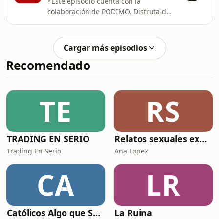
*Este episodio cuenta con la
irlo. También hablamos de algo que
colaboración de PODIMO. Disfruta de
nos ha marcado muchísimo: el apoyo
60 días GRATIS:
recibido, la importancia de sentirse
⁠https://podimo.es/tomateloconvino ---
acompañada y cómo, en los
--- Código be levels SIEMPRE activo:
momentos más duros, te das cuenta
Cargar más episodios
⁠TOMATELOCONVINO⁠ ---- "Encuentra
de lo que de ver
Recomendado
un Hogar" ya está disponible,
encuéntralo ⁠aquí⁠ ---- Hoy nos
sentamos con René ZZ, pero no para
hablar de números, ni de éxito, ni de
TE
RS
internet. Hoy venimos a hablar de
algo mucho más incómodo… y mucho
más real
TRADING EN SERIO
Relatos sexuales explícitos
Trading En Serio
Ana Lopez
CA
LR
Católicos Algo que Saber
La Ruina