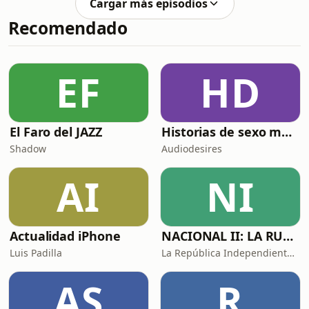
Cargar más episodios
de Google? La verdad es muy
Recomendado
diferente a lo que cuentan los
titulares. En este episodio
desmontamos los mitos con datos,
papers científicos y arquitecturas
EF
HD
reales. Lo que descubrirás en este
episodio:• Por qué ChatGPT NO está
integrado en Siri (es un
El Faro del JAZZ
Historias de sexo muy intensas y calientes
Shadow
Audiodesires
AI
NI
Actualidad iPhone
NACIONAL II: LA RUTA DEL EXILIO
Luis Padilla
La República Independiente de la Radio
AS
R