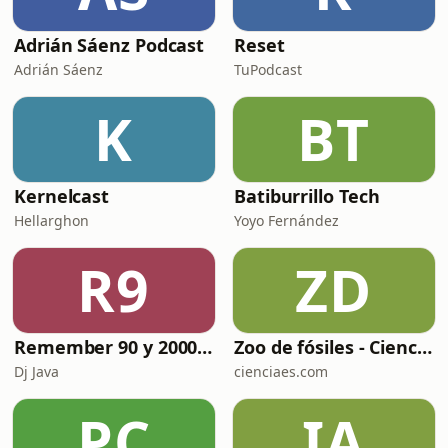
Adrián Sáenz Podcast
Reset
Adrián Sáenz
TuPodcast
K
BT
Kernelcast
Batiburrillo Tech
Hellarghon
Yoyo Fernández
R9
ZD
Remember 90 y 2000 en PLAY WITH ME by Dj Java
Zoo de fósiles - Cienciaes.com
Dj Java
cienciaes.com
PC
IA