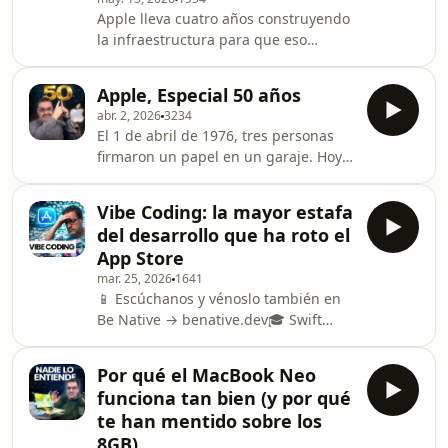
cambiar la vida, y sobre todo, qué
Apple lleva cuatro años construyendo
modelos de inteligencia artificial
la infraestructura para que eso
publicados por Apple las hacen
ocurra: App Intents desde iOS 16,
posibles: FastVLM, la familia Ferret
Assistant Schemas desde iOS 18, y
(Ferret-UI Lite, 3.000 millones de
Apple, Especial 50 años
ahora una Siri completamente
parámetros en tu bols
abr. 2, 2026
3234
rediseñada en iOS 27 que Gurman
El 1 de abril de 1976, tres personas
describió esta semana como "un
firmaron un papel en un garaje. Hoy,
agente siempre activo que toma
es una de las empresas más
acción en todas las apps". En este
valoradas del mundo. En este
episodio explico qué significa eso en
Vibe Coding: la mayor estafa
episodio especial de cumpleaños
términos técnicos reales, por qué
del desarrollo que ha roto el
recorro los 50 años de Apple desde el
Apple lleva dos años sin consegu
App Store
único ángulo que de verdad importa:
mar. 25, 2026
1641
el software. El código que hubo
📱 Escúchanos y vénoslo también en
detrás de cada producto. Las
Be Native → benative.dev🎓 Swift
decisiones técnicas que nadie cuenta
Developer Program 2026 →
y que lo explican todo. ¿Sabías que el
acoding.academy/sdp26🤖 Swift
Apple I nació porque Woz
Por qué el MacBook Neo
Agentic Engineering Program →
funciona tan bien (y por qué
acoding.academy/agentic El App
te han mentido sobre los
Store tiene un problema. Un
8GB)
problema gordo. El año pasado se