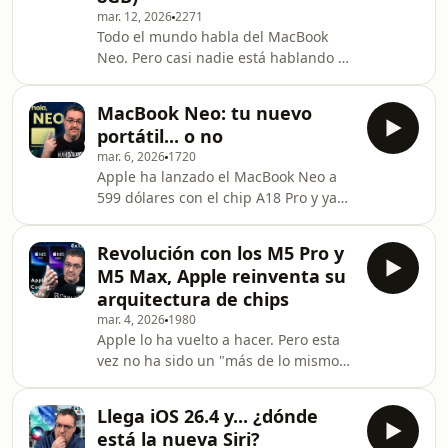
mar. 12, 2026
2271
enviaron más de 550.000 apps a
Todo el mundo habla del MacBook
revisión de Apple, el récord de la
Neo. Pero casi nadie está hablando de
última década. Los tiempos de
lo que realmente importa. No es solo
revisión que antes eran de horas
que cueste 599 dólares. No es solo
ahora se van a semanas. A v
MacBook Neo: tu nuevo
que corra Cyberpunk 2077. Es que
portátil... o no
para entender por qué funciona como
mar. 6, 2026
1720
funciona, tienes que meterte dentro
Apple ha lanzado el MacBook Neo a
del chip. Y lo que hay ahí dentro
599 dólares con el chip A18 Pro y ya
cambia la forma en que entiendes
se ha montado el circo de siempre:
cualquier ordenador, no solo los de
que si chip de móvil, que si 8GB son
Apple. En este episodio
Revolución con los M5 Pro y
una broma, que si el Geekbench sale
desmantelamos tres de l
M5 Max, Apple reinventa su
igual que el M1 de 2020. En este
arquitectura de chips
episodio lo desmontamos todo con
mar. 4, 2026
1980
datos reales y contexto real. El A18
Apple lo ha vuelto a hacer. Pero esta
Pro no es "el chip del iPhone". Es
vez no ha sido un "más de lo mismo
Apple Silicon de cuarta generación,
con mejor nota". El 3 de marzo de
fabricado en el mismo proceso de
2026 presentó los chips M5 Pro y M5
3nm que el M
Llega iOS 26.4 y... ¿dónde
Max integrados en los nuevos
está la nueva Siri?
MacBook Pro, y lo que hay dentro es