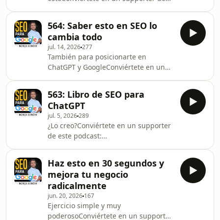
https://marketingradical.substack.com/welcomeNew
este podcast:
Negocios con IA:
https://www.spreaker.com/podcast/seo-
https://negociosconia.substack.com/welcomeMis
564: Saber esto en SEO lo
para-google-
Libros:
cambia todo
-1693061/support.Newsletter
https://borjagiron.com/librosSysteme
jul. 14, 2026
277
Marketing Radical:
Gratis: https://borja
También para posicionarte en
https://marketingradical.substack.com/welcomeNew
ChatGPT y GoogleConviértete en un
Negocios con IA:
supporter de este podcast:
https://negociosconia.substack.com/welcomeMis
https://www.spreaker.com/podcast/seo-
Libros:
563: Libro de SEO para
para-google-
https://borjagiron.com/librosSysteme
ChatGPT
-1693061/support.Newsletter
Gratis:
jul. 5, 2026
289
Marketing Radical:
https://borjagiron.com/systemeSysteme
¿Lo creo?Conviértete en un supporter
https://marketingradical.substack.com/welcomeNew
30% dto: https://b
de este podcast:
Negocios con IA:
https://www.spreaker.com/podcast/seo-
https://negociosconia.substack.com/welcomeMis
para-google-
Libros:
Haz esto en 30 segundos y
-1693061/support.Newsletter
https://borjagiron.com/librosSysteme
mejora tu negocio
Marketing Radical:
Gratis:
radicalmente
https://marketingradical.substack.com/welcomeNew
https://borjagiron.com/systemeSysteme
jun. 20, 2026
167
Negocios con IA:
30%
Ejercicio simple y muy
https://negociosconia.substack.com/welcomeMis
poderosoConviértete en un supporter
Libros: