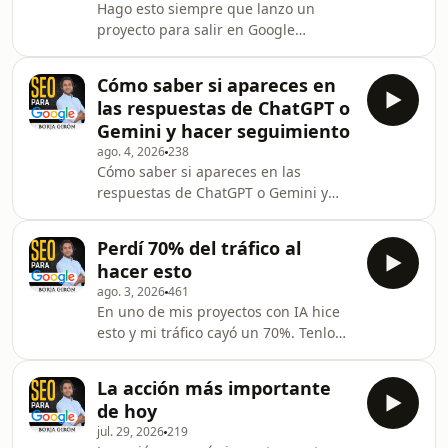
Hago esto siempre que lanzo un
proyecto para salir en Google
antesConviértete en un supporter de
este podcast:
Cómo saber si apareces en
https://www.spreaker.com/podcast/seo-
las respuestas de ChatGPT o
para-google-
Gemini y hacer seguimiento
-1693061/support.Newsletter
ago. 4, 2026
238
Marketing Radical:
Cómo saber si apareces en las
https://marketingradical.substack.com/welcomeNew
respuestas de ChatGPT o Gemini y
Negocios con IA:
hacer seguimiento:
https://negociosconia.substack.com/welcomeMis
https://borjagiron.com/rankpromptConviértete
Libros:
Perdí 70% del tráfico al
en un supporter de este podcast:
https://borjagiron.com/librosSysteme
hacer esto
https://www.spreaker.com/podcast/seo-
Gratis: https://borjagiron.co
ago. 3, 2026
461
para-google-
En uno de mis proyectos con IA hice
-1693061/support.Newsletter
esto y mi tráfico cayó un 70%. Tenlo
Marketing Radical:
en cuenta.Monitoriza tu
https://marketingradical.substack.com/welcomeNew
posicionamiento en IAs:
Negocios con IA:
La acción más importante
https://borjagiron.com/rankpromptConviértete
https://negociosconia.substack.com/welcomeMis
de hoy
en un supporter de este podcast:
Libros: https://borjagiro
jul. 29, 2026
219
https://www.spreaker.com/podcast/seo-