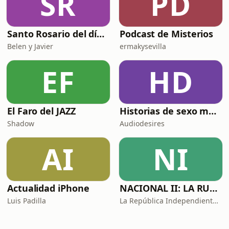
SR
PD
Santo Rosario del día. 🙏 Reza con nosotros en castellano 🇪🇸
Podcast de Misterios
Belen y Javier
ermakysevilla
EF
HD
El Faro del JAZZ
Historias de sexo muy intensas y calientes
Shadow
Audiodesires
AI
NI
Actualidad iPhone
NACIONAL II: LA RUTA DEL EXILIO
Luis Padilla
La República Independiente de la Radio