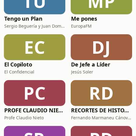
TU
MP
automatizados.Mejor enlaces int
Tengo un Plan
Me pones
Sergio Beguería y Juan Domínguez
EuropaFM
EC
DJ
El Copiloto
De Jefe a Líder
El Confidencial
Jesús Soler
PC
RD
PROFE CLAUDIO NIETO
RECORTES DE HISTORIA Y CIENCIA
Profe Claudio Nieto
Fernando Marmaneu Cánovas