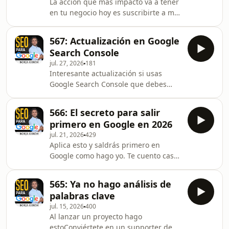
La acción que más impacto va a tener
para-google-
en tu negocio hoy es suscribirte a mis
-1693061/support.Newsletter
25 podcasts. Entra en
Marketing Radical:
https://borjagiron.com Automatización
https://marketingradical.substack.com/welcomeNew
567: Actualización en Google
con Make.com:
Negocios con IA:
Search Console
https://borjagiron.com/make para
https://negociosconia.substack.c
jul. 27, 2026
181
mandarme email diario con la acción
Interesante actualización si usas
del día que más impacto puede tener
Google Search Console que debes
en mi negocio. Libro “Lo único”
usar si tienes redes sociales. Más en
resumido en el podcast Grandes
triunfers.comConviértete en un
Aprendizajes. Podcast Noticias
566: El secreto para salir
supporter de este podcast:
Marketing. Cada lunes lo comparto
primero en Google en 2026
https://www.spreaker.com/podcast/seo-
con mi voz clorad
jul. 21, 2026
429
para-google-
Aplica esto y saldrás primero en
-1693061/support.Newsletter
Google como hago yo. Te cuento caso
Marketing Radical:
real.Conviértete en un supporter de
https://marketingradical.substack.com/welcomeNew
este podcast:
Negocios con IA:
565: Ya no hago análisis de
https://www.spreaker.com/podcast/seo-
https://negociosconia.substack.com/welcomeMis
palabras clave
para-google-
Libros: https://borjag
jul. 15, 2026
400
-1693061/support.Newsletter
Al lanzar un proyecto hago
Marketing Radical:
estoConviértete en un supporter de