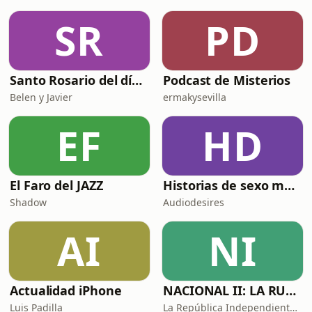
SR
PD
Santo Rosario del día. 🙏 Reza con nosotros en castellano 🇪🇸
Podcast de Misterios
Belen y Javier
ermakysevilla
EF
HD
El Faro del JAZZ
Historias de sexo muy intensas y calientes
Shadow
Audiodesires
AI
NI
Actualidad iPhone
NACIONAL II: LA RUTA DEL EXILIO
Luis Padilla
La República Independiente de la Radio