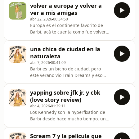
completamente indignada que los
volver a europa y volver a
Oscars no nominaron el vestuario de
ver a mis amigas
Spencer y también te explica por
abr. 22, 2026
00:34:50
qué!! Aguante Diana y el cine.
Europa es el continente favorito de
Barbi, acá te cuenta como fue volver
de la mano de sus amigas.
una chica de ciudad en la
naturaleza
abr. 7, 2026
00:41:09
Barbi es un bicho de ciudad, pero
este verano vio Train Dreams y eso
fue suficiente para tentarla a ir a la
naturaleza. En este Cinetrola Viajera
yapping sobre jfk jr. y cbk
Barbi les comparte los pensamientos
(love story review)
que tuvo en la Patagonia argentina
abr. 4, 2026
01:29:11
mientras peca de porteña Y
Los Kennedy son la hyperfixation de
palermitana. A no olvidarse de lo
Barbi desde hace mucho tiempo, una
palermitana.
que no siempre pudo sacar a la luz
porque creía que nadie la iba a
Scream 7 y la película que
escuchar. Bueno, esa es la premisa de