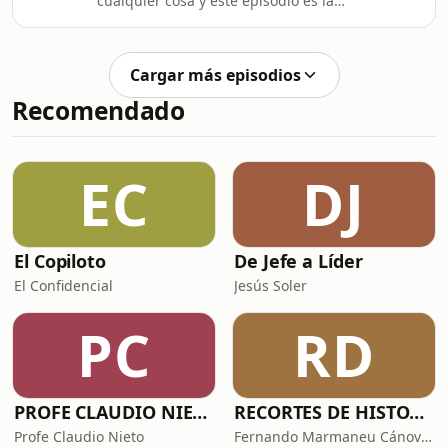
cualquier cosa y este episodio es la
éxito y como quizás nuestra obsesión
prueba absoluta de ello. Su musical
por el mismo sea lo único que nos
favorito es Wicked desde que escuchó
detiene de ser nosotros mismos.
la asombrosa versión de For Good de
Cargar más episodios
Kurt y Rachel en Glee y toda su vida
Recomendado
se vio influenciada por ella. En este
episodio no solo habla de su relación
con el musical sino que también
analiza la adaptación cinematográfica
EC
DJ
de Jon M. Chu que dio vuelta al mun
El Copiloto
De Jefe a Líder
El Confidencial
Jesús Soler
PC
RD
PROFE CLAUDIO NIETO
RECORTES DE HISTORIA Y CIENCIA
Profe Claudio Nieto
Fernando Marmaneu Cánovas