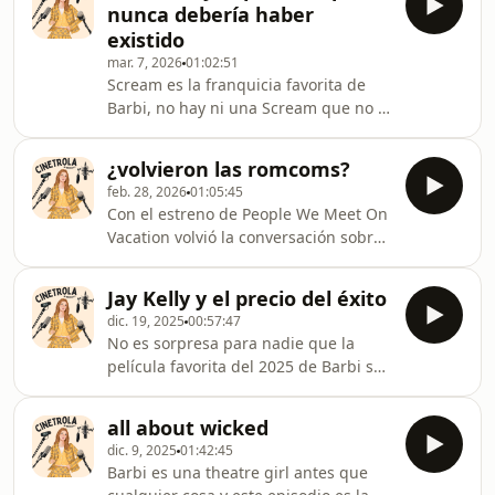
nunca debería haber
este podcast así que joke’s on her. En
existido
este episodio sana esa obsesión
mar. 7, 2026
01:02:51
haciendo una review sobre la nueva
Scream es la franquicia favorita de
serie de Ryan Murphy, Love Story,
Barbi, no hay ni una Scream que no le
cuya primera temporada cuenta la
guste. Bueno, hasta que llegó la
historia de amor entre JFK Jr. y Carolyn
septima.
Bessette K
¿volvieron las romcoms?
feb. 28, 2026
01:05:45
Con el estreno de People We Meet On
Vacation volvió la conversación sobre
el regreso de las romcoms y Barbi se
tuvo que sentar a hablar al respecto.
Jay Kelly y el precio del éxito
La comedia romántica es un reflejo
dic. 19, 2025
00:57:47
absoluto de nuestra visión del amor
No es sorpresa para nadie que la
según la generación, pero aunque
película favorita del 2025 de Barbi sea
esa visión cambie, el ser humano
una dirigida por Noah Baumbach. En
siempre será el mismo: alguien que
este episodio Barbi habla de Jay Kelly,
busca, desea y anhela
all about wicked
su armado, su belleza
amar.Instagram:
dic. 9, 2025
01:42:45
cinematográfica y su guión perfecto.
https://www.instagram.com/cinetrola?
Barbi es una theatre girl antes que
Todo vinculado con la temática del
igsh=