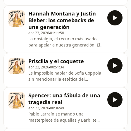
historia de Cinetrola. It&#39;s the
intro ffs! Es por eso que Barbi estaba
Hannah Montana y Justin
aterrada de que esta secuela salga
Bieber: los comebacks de
mal y estaba lista para salir del cine
una generación
completamente furiosa. Pero el
abr. 23, 2026
01:11:58
mundo de Meryl Streep funciona de
La nostalgia, el recurso más usado
maneras maravillosas y asi es como
para apelar a nuestra generación. El
esta secuela terminó funcionando.
camino fácil, el go to. A veces está
bien usado y otras no tanto. En este
Priscilla y el coquette
episodio Barbi habla de dos
abr. 22, 2026
00:51:34
comebacks extremadamente
Es imposible hablar de Sofia Coppola
nostálgicos: Hannah Montana y Justin
sin mencionar la estética del
Bieber. 7:48 por qué somos una
coquette, más estando tan auge y en
generación nostálgica?15:00 Hannah
sintonía con el estreno de Priscilla.
Montana 20th Anniversary 40:18
Spencer: una fábula de una
Enjoy este 2x1.
Bieberchella
tragedia real
abr. 22, 2026
00:36:49
Pablo Larraín se mandó una
masterpiece de aquellas y Barbi te
explica por qué (quién era viste). Está