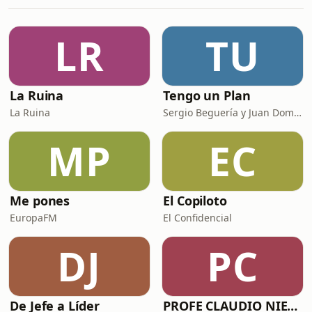
boludas? Como superar un engaño,
animarse a volver a confiar y
aprender de las heridas es lo que
LR
TU
discutimos en este episodio
registrado en vivo para vos. Psicóloga
audios:
La Ruina
Tengo un Plan
La Ruina
Sergio Beguería y Juan Domínguez
MP
EC
Me pones
El Copiloto
EuropaFM
El Confidencial
DJ
PC
De Jefe a Líder
PROFE CLAUDIO NIETO