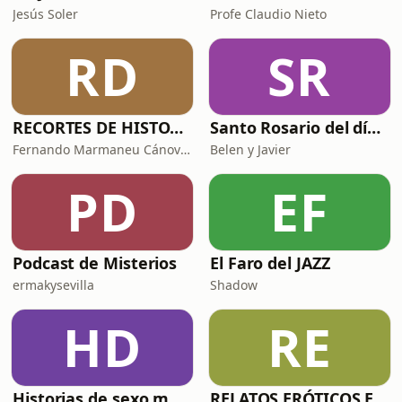
Jesús Soler
Profe Claudio Nieto
RD
SR
RECORTES DE HISTORIA Y CIENCIA
Santo Rosario del día. 🙏 Reza con nosotros en castellano 🇪🇸
Fernando Marmaneu Cánovas
Belen y Javier
PD
EF
Podcast de Misterios
El Faro del JAZZ
ermakysevilla
Shadow
HD
RE
Historias de sexo muy intensas y calientes
RELATOS ERÓTICOS El Caballero Oscuro