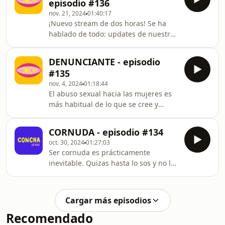
episodio #136
debatimos sobre una nue
nov. 21, 2024
01:40:17
¡Nuevo stream de dos horas! Se ha
hablado de todo: updates de nuestras
vidas, volvimos a elon musk,
charlamos de libros, exs nefastos,
DENUNCIANTE - episodio
cuidar tu casita, celibato y todo eso
#135
que nos gusta. Un random con aroma
nov. 4, 2024
01:18:44
a jazmín primaveral. Miralo en
El abuso sexual hacia las mujeres es
youtube.cpm/conchapodcast para
más habitual de lo que se cree y
más placer ✨ - CONCHA somos: 🟡
menos denunciado de lo que debería.
Jimena Outeiro @oujima 🟡 Dalia F.
Tomando como base la obra de teatro
Walker @ladalia 🟡 Laura Passalacqua
CORNUDA - episodio #134
“Prima Facie”, protagonizada por
@laupassa www.concha.com.ar
oct. 30, 2024
01:27:03
Julieta Zylberberg y dirigida por
Ser cornuda es prácticamente
Andrea Garrote, que trata sobre una
inevitable. Quizas hasta lo sos y no lo
abogada que defiende abusadores
sepas. Pero… ¿que nos lleva a
para luego ser víctima de abuso, nos
ponernos en el lugar de ser
animamos a adentrarnos en un tema
engañadas? ¿Hay algo que podemos
que teníamos ganas de abordar hace
Cargar más episodios
hacer para evitarlo? ¿Nos damos
mucho. Invitamos
Recomendado
cuenta a tiempo y nos hacemos las