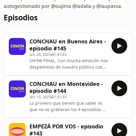
autogestionado por @oujima @ladalia y @laupassa.
Episodios
CONCHAU en Buenos Aires -
episodio #145
oct. 20, 2025
01:47:43
SHOW FINAL. Con mucha emoción nos
despedimos de nuestro público con
este show impecable. Se habló mucho
de terapia, Jime lloró un largo rato en
CONCHAU en Montevideo -
vivo, hubo amor, confesiones, cierres
episodio #144
y muchas risas. Hacer
oct. 13, 2025
01:21:33
#conchapodcast para nosotras es
Lo primero que tienen que saber es
esto: ser amigas arriba de un
que no se grabaron los 4 episodios de
escenario, pensar y compartirlo con
despedida: los primeros dos no han
ustedes. Quisimos hacer otras cosas
pasado el filtro del
pero nunca nos salió del
EMPEZÁ POR VOS - episodio
destino.Comenzamos por escuchar el
todo.Disfruten de esta última joya co
#143
primero de los que ha sobrevivido: