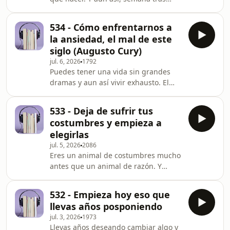
El sutil arte de que casi todo te
semana, no lo haces. El problema no
importe una mierda, de Mark
eres tú: es el método. Este episodio te
Manson, y su idea más incómoda: no
534 - Cómo enfrentarnos a
da la herramienta más pequeña y
puedes evitar
la ansiedad, el mal de este
potente que existe para cruzar el
siglo (Augusto Cury)
abismo entre saber y hacer, sin
jul. 6, 2026
1792
depender de la fuerza de voluntad. A
Puedes tener una vida sin grandes
partir de "Permanence", de Lisa
dramas y aun así vivir exhausto. El
Broderick y Marshall Goldsmith,
desgaste no lo produce el problema,
aprenderás por qué el cambio
sino cuántas vueltas da tu cabeza. Te
duradero no es motivación
533 - Deja de sufrir tus
llevas cuatro ideas que devuelven paz
costumbres y empieza a
a una mente acelerada: entender que
elegirlas
la mayoría de tus pensamientos
jul. 5, 2026
2086
aparecen solos, que no eres esa frase
Eres un animal de costumbres mucho
que te machaca sino quien la
antes que un animal de razón. Y
escucha, y que el mundo entero está
llevas años obedeciendo reglas que
diseñado para revolucionarte sin
jamás examinaste. Te llevas cuatro
descanso. La gu
532 - Empieza hoy eso que
pasos para recuperar un pedazo de
llevas años posponiendo
tu libertad: ver el automático que te
jul. 3, 2026
1973
gobierna, desactivar la costumbre de
Llevas años deseando cambiar algo y