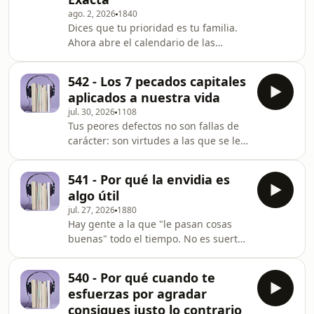
ago. 2, 2026
1840
Dices que tu prioridad es tu familia.
Ahora abre el calendario de las
últimas dos semanas y mira dónde se
fue tu tiempo de verdad.En este
542 - Los 7 pecados capitales
episodio de cierre de temporada
aplicados a nuestra vida
aprendes a medir con precisión la
jul. 30, 2026
1108
distancia entre la vida que dices que
Tus peores defectos no son fallas de
quieres y la que llevas, usando cuatro
carácter: son virtudes a las que se les
registros que ya generas todos los
torció la dirección.Los siete pecados
días sin leerlos: tu calendario, tu
capitales nunca fueron una lista de
atención, tu cuerpo y tus
541 - Por qué la envidia es
prohibiciones: eran un mapa de la
conversaciones. Tambié
algo útil
mente, una forma de detectar a
jul. 27, 2026
1880
tiempo lo que empieza a decidir por
Hay gente a la que "le pasan cosas
ti. En este episodio, a partir de "Self-
buenas" todo el tiempo. No es suerte
Help from the Middle Ages" de Peter
ni es magia: es que están disponibles
Jones, vas a llevarte una señal de
cuando pasan. A partir de Super
alarma que sirve para los siete y una
540 - Por qué cuando te
atracción, de Gabrielle Bernstein, este
esfuerzas por agradar
episodio desmonta la idea de la
consigues justo lo contrario
atracción y se queda con lo que de