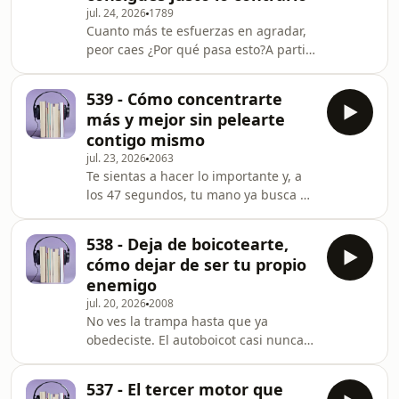
jul. 24, 2026
1789
verdad funciona: no consigues lo que
Cuanto más te esfuerzas en agradar,
persigues, consigues aquello para lo
peor caes ¿Por qué pasa esto?A partir
que estás disponible. Te llevas por
de Las 11 leyes de la simpatía, de
qué tus pensamientos repetidos no
Michelle Tillis Lederman, aprendemos
emiten
539 - Cómo concentrarte
por qué el objetivo con el que entras
más y mejor sin pelearte
a una conversación la estropea antes
contigo mismo
de empezar, por qué la máscara
jul. 23, 2026
2063
siempre se nota, y las preguntas
Te sientas a hacer lo importante y, a
exactas que convierten una charla en
los 47 segundos, tu mano ya busca el
una conversación. Todo pensado para
teléfono. En este episodio destilamos
alguien con poco tiempo y con
Attention Span, de la investigadora
relaciones q
538 - Deja de boicotearte,
Gloria Mark, para responder a una
cómo dejar de ser tu propio
pregunta incómoda: ¿por qué te
enemigo
cuesta tanto concentrarte, por más
jul. 20, 2026
2008
que lo intentes? La respuesta cambia
No ves la trampa hasta que ya
el enfoque: no te falta disciplina;
obedeciste. El autoboicot casi nunca
estás peleando contra tu propia
grita "no puedes". Susurra una razón
biología con la herramienta
que suena sensata, prudente, hasta
equivocada. Vas a
537 - El tercer motor que
generosa. En este episodio, a partir