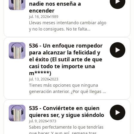
nadie nos enseña a
del libro Autoboicot de Bernardo
encender
Stamateas, destilamos los cuatro
jul. 16, 2026
1989
disfraces con los que te frenas sin
Llevas meses intentando cambiar algo
darte cuenta —la modestia, la
y no lo consigues. No te falta
prudencia, la fortaleza y la
disciplina: tienes un motor apagado.
generosidad— y aprendes a
Dentro de ti hay tres impulsos que te
reconocerlos antes de creértelos.¿Cuá
536 - Un enfoque rompedor
empujan: el de la acción, el del
para alcanzar la felicidad y
disfrute y un tercero que casi nadie
el éxito (El sutil arte de que
nombra. Cuando algo no arranca en
casi todo te importe una
tu vida, tu reflejo es apretar más o
m*****)
premiarte más, y ninguna de las dos
cosas aguanta. En este episodio te
jul. 13, 2026
2023
Tienes más opciones que ninguna
explico, a partir de What's Going
generación anterior. ¿Por qué llegas al
Right del p
viernes agotado y con la sensación de
no haber avanzado en nada?En este
535 - Conviértete en quien
episodio vas a salir con un criterio
quieres ser, y sigue siéndolo
para decidir a qué le das tu energía y
jul. 9, 2026
1973
a qué no, sin la culpa que suele
Sabes perfectamente lo que tendrías
acompañar a soltar cosas. Trabajamos
que hacer. Y aun así, semana tras