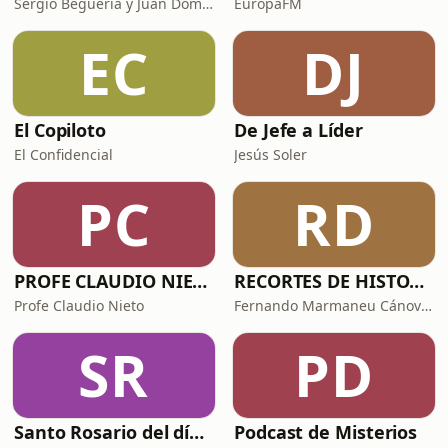
Sergio Beguería y Juan Domínguez
EuropaFM
EC
DJ
El Copiloto
De Jefe a Líder
El Confidencial
Jesús Soler
PC
RD
PROFE CLAUDIO NIETO
RECORTES DE HISTORIA Y CIENCIA
Profe Claudio Nieto
Fernando Marmaneu Cánovas
SR
PD
Santo Rosario del día. 🙏 Reza con nosotros en castellano 🇪🇸
Podcast de Misterios