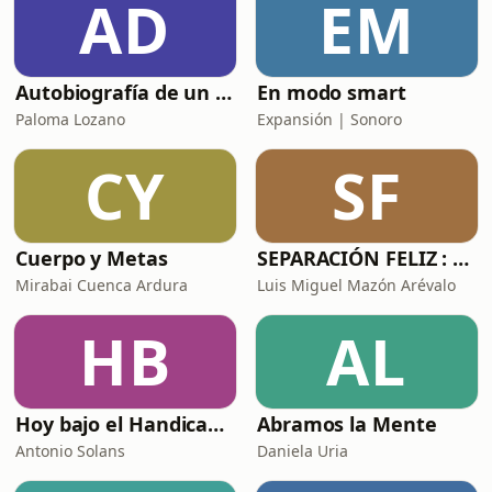
AD
EM
consecuencias no son para
tomárselas a la ligera: peor
rendimiento a
Autobiografía de un Yogui con sitar
En modo smart
Paloma Lozano
Expansión | Sonoro
CY
SF
Cuerpo y Metas
SEPARACIÓN FELIZ : Psicología, Dolor y Renacimiento
Mirabai Cuenca Ardura
Luis Miguel Mazón Arévalo
HB
AL
Hoy bajo el Handicap | Podcast de Golf
Abramos la Mente
Antonio Solans
Daniela Uria