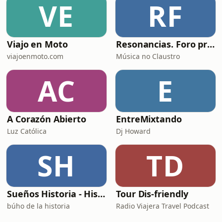
VE
RF
Viajo en Moto
Resonancias. Foro profesional de instrumentos musicais
viajoenmoto.com
Música no Claustro
AC
E
A Corazón Abierto
EntreMixtando
Luz Católica
Dj Howard
SH
TD
Sueños Historia - Histórico Podcast de historia relajada para dormir
Tour Dis-friendly
búho de la historia
Radio Viajera Travel Podcast